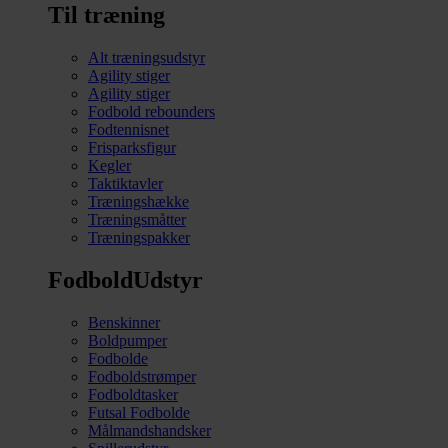
Til træning
Alt træningsudstyr
Agility stiger
Agility stiger
Fodbold rebounders
Fodtennisnet
Frisparksfigur
Kegler
Taktiktavler
Træningshække
Træningsmåtter
Træningspakker
FodboldUdstyr
Benskinner
Boldpumper
Fodbolde
Fodboldstrømper
Fodboldtasker
Futsal Fodbolde
Målmandshandsker