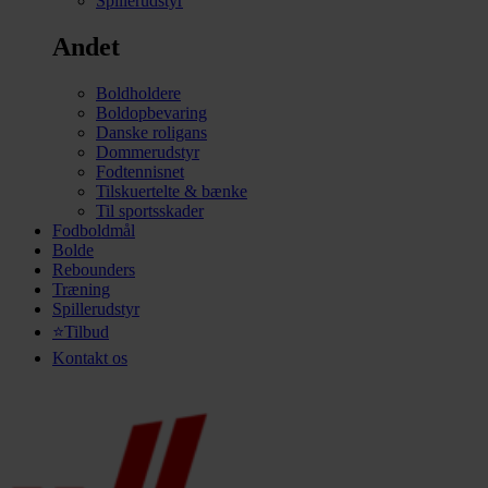
Spillerudstyr
Andet
Boldholdere
Boldopbevaring
Danske roligans
Dommerudstyr
Fodtennisnet
Tilskuertelte & bænke
Til sportsskader
Fodboldmål
Bolde
Rebounders
Træning
Spillerudstyr
⭐Tilbud
Kontakt os