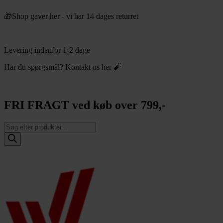
Videre
🎁Shop gaver her - vi har 14 dages returret
til
indhold
Levering indenfor 1-2 dage
Har du spørgsmål? Kontakt os her 🧨
FRI FRAGT ved køb over 799,-
Products
search