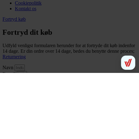
Cookiepolitik
Kontakt os
Fortryd køb
Fortryd dit køb
Udfyld venligst formularen herunder for at fortryde dit køb indenfor
14 dage. Er din ordre over 14 dage, bedes du benytte denne proces;
Returnering
Navn
E-mail
Ordreoplysninger
Årsag til fortrydelse