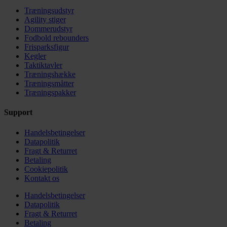
Træningsudstyr
Agility stiger
Dommerudstyr
Fodbold rebounders
Frisparksfigur
Kegler
Taktiktavler
Træningshække
Træningsmåtter
Træningspakker
Support
Handelsbetingelser
Datapolitik
Fragt & Returret
Betaling
Cookiepolitik
Kontakt os
Handelsbetingelser
Datapolitik
Fragt & Returret
Betaling