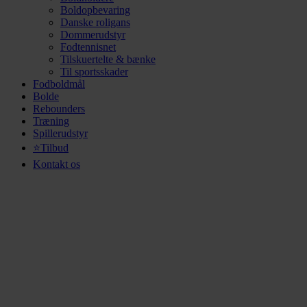
Boldopbevaring
Danske roligans
Dommerudstyr
Fodtennisnet
Tilskuertelte & bænke
Til sportsskader
Fodboldmål
Bolde
Rebounders
Træning
Spillerudstyr
⭐Tilbud
Kontakt os