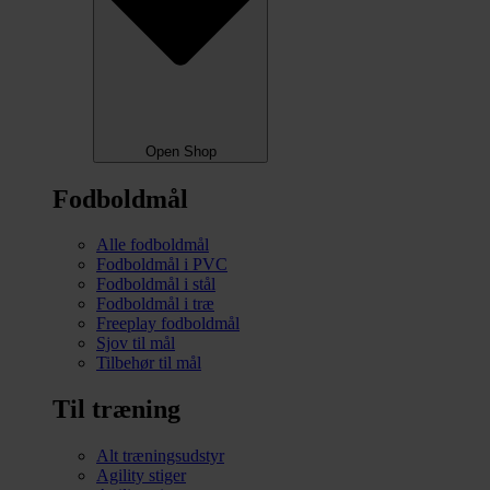
Open Shop
Fodboldmål
Alle fodboldmål
Fodboldmål i PVC
Fodboldmål i stål
Fodboldmål i træ
Freeplay fodboldmål
Sjov til mål
Tilbehør til mål
Til træning
Alt træningsudstyr
Agility stiger