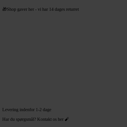
Videre
🎁Shop gaver her - vi har 14 dages returret
til
indhold
Levering indenfor 1-2 dage
Har du spørgsmål? Kontakt os her 🧨