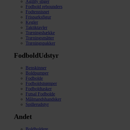
Agility stiger
Fodbold rebounders
Fodtennisnet
Frisparksfigur
Kegler
Taktiktavler
Træningshække
Træningsmåtter
Træningspakker
FodboldUdstyr
Benskinner
Boldpumper
Fodbolde
Fodboldstrømper
Fodboldtasker
Futsal Fodbolde
Målmandshandsker
Spillerudstyr
Andet
Boldholdere