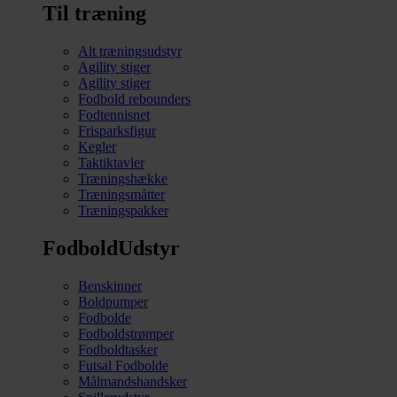
Til træning
Alt træningsudstyr
Agility stiger
Agility stiger
Fodbold rebounders
Fodtennisnet
Frisparksfigur
Kegler
Taktiktavler
Træningshække
Træningsmåtter
Træningspakker
FodboldUdstyr
Benskinner
Boldpumper
Fodbolde
Fodboldstrømper
Fodboldtasker
Futsal Fodbolde
Målmandshandsker