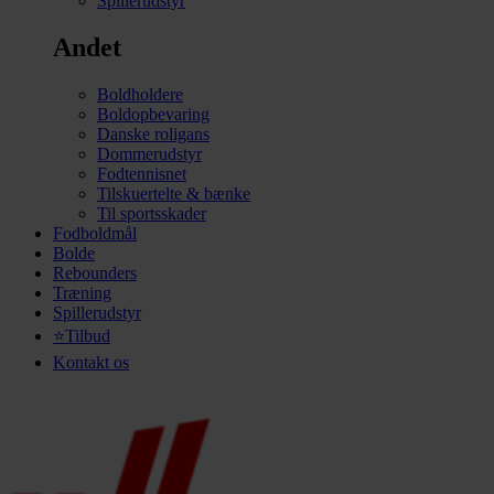
Spillerudstyr
Andet
Boldholdere
Boldopbevaring
Danske roligans
Dommerudstyr
Fodtennisnet
Tilskuertelte & bænke
Til sportsskader
Fodboldmål
Bolde
Rebounders
Træning
Spillerudstyr
⭐Tilbud
Kontakt os