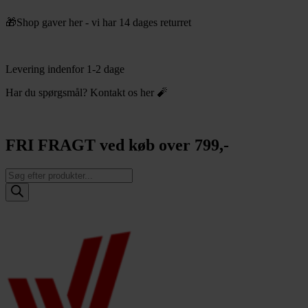
Videre
🎁Shop gaver her - vi har 14 dages returret
til
indhold
Levering indenfor 1-2 dage
Har du spørgsmål? Kontakt os her 🧨
FRI FRAGT ved køb over 799,-
Products
search