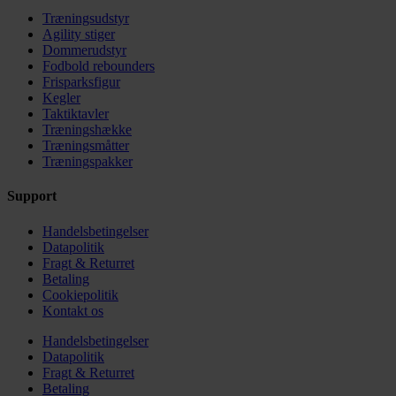
Træningsudstyr
Agility stiger
Dommerudstyr
Fodbold rebounders
Frisparksfigur
Kegler
Taktiktavler
Træningshække
Træningsmåtter
Træningspakker
Support
Handelsbetingelser
Datapolitik
Fragt & Returret
Betaling
Cookiepolitik
Kontakt os
Handelsbetingelser
Datapolitik
Fragt & Returret
Betaling