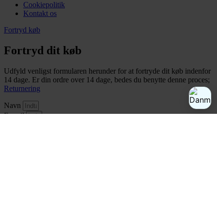
Cookiepolitik
Kontakt os
Fortryd køb
Fortryd dit køb
Udfyld venligst formularen herunder for at fortryde dit køb indenfor
14 dage. Er din ordre over 14 dage, bedes du benytte denne proces;
Returnering
Navn
E-mail
Ordreoplysninger
Årsag til fortrydelse