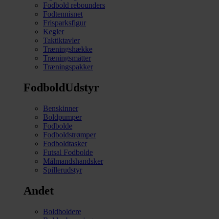
Fodbold rebounders
Fodtennisnet
Frisparksfigur
Kegler
Taktiktavler
Træningshække
Træningsmåtter
Træningspakker
FodboldUdstyr
Benskinner
Boldpumper
Fodbolde
Fodboldstrømper
Fodboldtasker
Futsal Fodbolde
Målmandshandsker
Spillerudstyr
Andet
Boldholdere