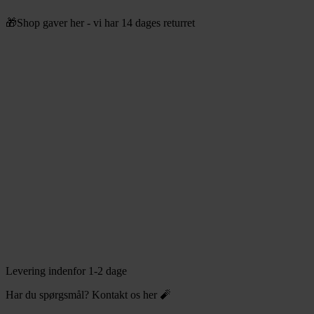
Videre
🎁Shop gaver her - vi har 14 dages returret
til
indhold
Levering indenfor 1-2 dage
Har du spørgsmål? Kontakt os her 🧨