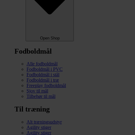
Open Shop
Fodboldmål
Alle fodboldmål
Fodboldmål i PVC
Fodboldmål i stål
Fodboldmål i træ
Freeplay fodboldmål
Sjov til mål
Tilbehør til mål
Til træning
Alt træningsudstyr
Agility stiger
Agility stiger