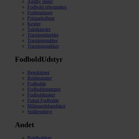
Agility stiger
Fodbold rebounders
Fodtennisnet
Frisparksfigur
Kegler
Taktiktavler
Træningshække
Træningsmåtter
Træningspakker
FodboldUdstyr
Benskinner
Boldpumper
Fodbolde
Fodboldstrømper
Fodboldtasker
Futsal Fodbolde
Målmandshandsker
Spillerudstyr
Andet
Boldholdere