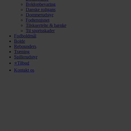
Boldopbevaring
Danske roligans
Dommerudstyr
Fodtennisnet
Tilskuertelte & bænke
Til sportsskader
Fodboldmål
Bolde
Rebounders
Træning
Spillerudstyr
⭐Tilbud
Kontakt os