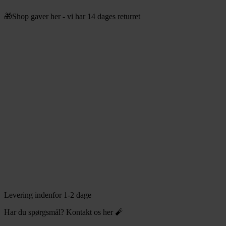
Videre
🎁Shop gaver her - vi har 14 dages returret
til
indhold
Levering indenfor 1-2 dage
Har du spørgsmål? Kontakt os her 🧨