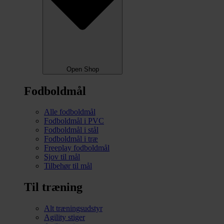
Open Shop
Fodboldmål
Alle fodboldmål
Fodboldmål i PVC
Fodboldmål i stål
Fodboldmål i træ
Freeplay fodboldmål
Sjov til mål
Tilbehør til mål
Til træning
Alt træningsudstyr
Agility stiger