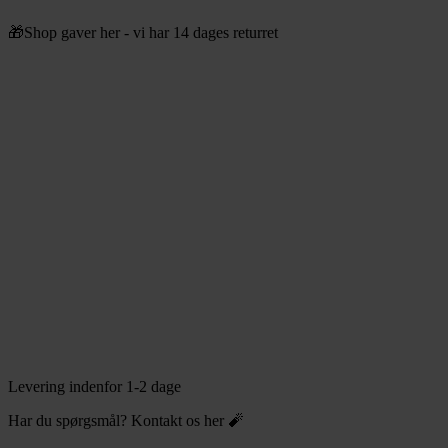
Videre
🎁Shop gaver her - vi har 14 dages returret
til
indhold
Levering indenfor 1-2 dage
Har du spørgsmål? Kontakt os her 🧨