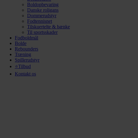
Boldopbevaring
Danske roligans
Dommerudstyr
Fodtennisnet
Tilskuertelte & bænke
Til sportsskader
Fodboldmål
Bolde
Rebounders
Træning
Spillerudstyr
⭐Tilbud
Kontakt os