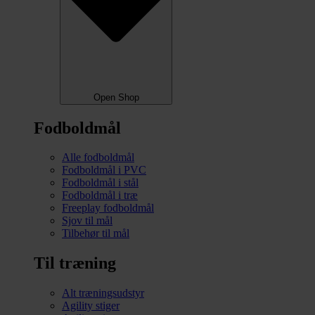
Open Shop
Fodboldmål
Alle fodboldmål
Fodboldmål i PVC
Fodboldmål i stål
Fodboldmål i træ
Freeplay fodboldmål
Sjov til mål
Tilbehør til mål
Til træning
Alt træningsudstyr
Agility stiger