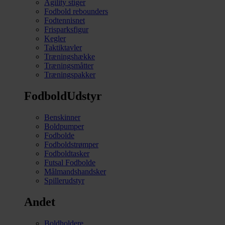
Agility stiger
Fodbold rebounders
Fodtennisnet
Frisparksfigur
Kegler
Taktiktavler
Træningshække
Træningsmåtter
Træningspakker
FodboldUdstyr
Benskinner
Boldpumper
Fodbolde
Fodboldstrømper
Fodboldtasker
Futsal Fodbolde
Målmandshandsker
Spillerudstyr
Andet
Boldholdere