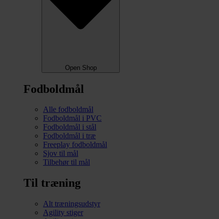
Open Shop
Fodboldmål
Alle fodboldmål
Fodboldmål i PVC
Fodboldmål i stål
Fodboldmål i træ
Freeplay fodboldmål
Sjov til mål
Tilbehør til mål
Til træning
Alt træningsudstyr
Agility stiger