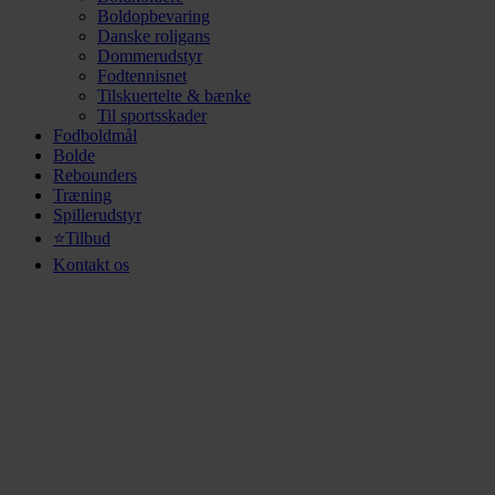
Boldopbevaring
Danske roligans
Dommerudstyr
Fodtennisnet
Tilskuertelte & bænke
Til sportsskader
Fodboldmål
Bolde
Rebounders
Træning
Spillerudstyr
⭐Tilbud
Kontakt os