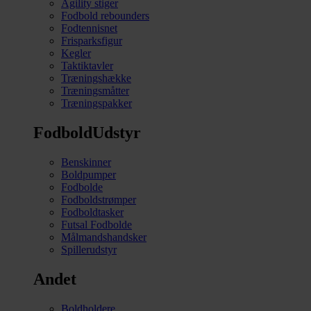
Agility stiger
Fodbold rebounders
Fodtennisnet
Frisparksfigur
Kegler
Taktiktavler
Træningshække
Træningsmåtter
Træningspakker
FodboldUdstyr
Benskinner
Boldpumper
Fodbolde
Fodboldstrømper
Fodboldtasker
Futsal Fodbolde
Målmandshandsker
Spillerudstyr
Andet
Boldholdere