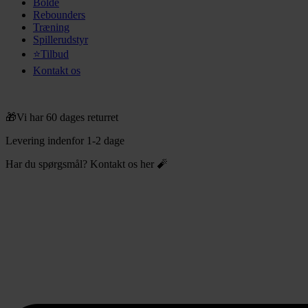
Bolde
Rebounders
Træning
Spillerudstyr
⭐Tilbud
Kontakt os
🎁Vi har 60 dages returret
Levering indenfor 1-2 dage
Har du spørgsmål? Kontakt os her 🧨