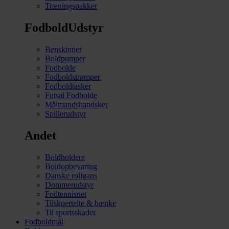
Træningspakker
FodboldUdstyr
Benskinner
Boldpumper
Fodbolde
Fodboldstrømper
Fodboldtasker
Futsal Fodbolde
Målmandshandsker
Spillerudstyr
Andet
Boldholdere
Boldopbevaring
Danske roligans
Dommerudstyr
Fodtennisnet
Tilskuertelte & bænke
Til sportsskader
Fodboldmål