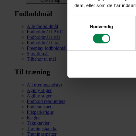
Open Shop
dem, eller som de har indsaml
Fodboldmål
Samtykkevalg
Alle fodboldmål
Nødvendig
Fodboldmål i PVC
Fodboldmål i stål
Fodboldmål i træ
Freeplay fodboldmål
Sjov til mål
Tilbehør til mål
Til træning
Alt træningsudstyr
Agility stiger
Agility stiger
Fodbold rebounders
Fodtennisnet
Frisparksfigur
Kegler
Taktiktavler
Træningshække
Træningsmåtter