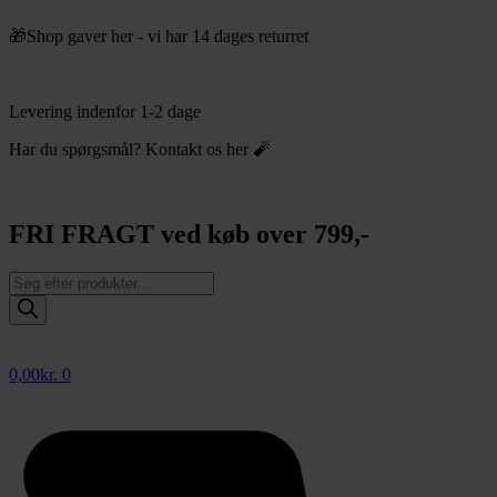
Videre
🎁Shop gaver her - vi har 14 dages returret
til
indhold
Levering indenfor 1-2 dage
Har du spørgsmål? Kontakt os her 🧨
FRI FRAGT ved køb over 799,-
Products
search
0,00
kr.
0