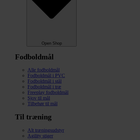
Open Shop
Fodboldmål
Alle fodboldmål
Fodboldmål i PVC
Fodboldmål i stål
Fodboldmål i træ
Freeplay fodboldmål
Sjov til mål
Tilbehør til mål
Til træning
Alt træningsudstyr
Agility stiger