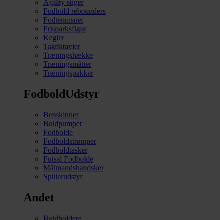
Agility stiger
Fodbold rebounders
Fodtennisnet
Frisparksfigur
Kegler
Taktiktavler
Træningshække
Træningsmåtter
Træningspakker
FodboldUdstyr
Benskinner
Boldpumper
Fodbolde
Fodboldstrømper
Fodboldtasker
Futsal Fodbolde
Målmandshandsker
Spillerudstyr
Andet
Boldholdere