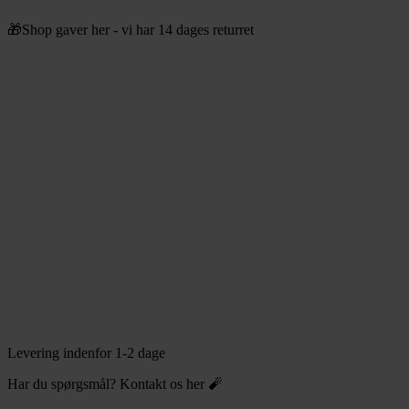
Videre
🎁Shop gaver her - vi har 14 dages returret
til
indhold
Levering indenfor 1-2 dage
Har du spørgsmål? Kontakt os her 🧨