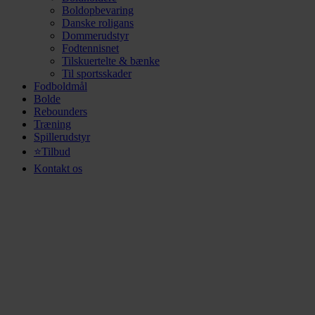
Boldopbevaring
Danske roligans
Dommerudstyr
Fodtennisnet
Tilskuertelte & bænke
Til sportsskader
Fodboldmål
Bolde
Rebounders
Træning
Spillerudstyr
⭐Tilbud
Kontakt os