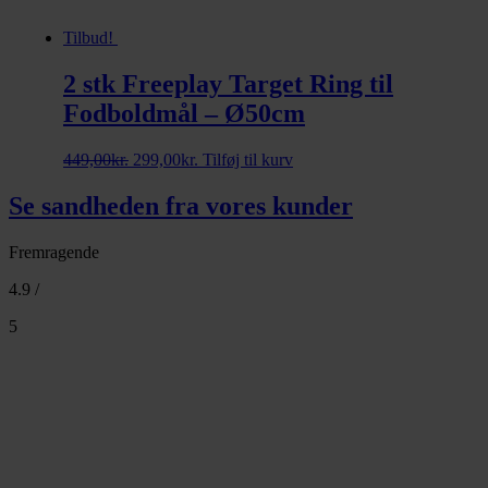
Tilbud!
2 stk Freeplay Target Ring til
Fodboldmål – Ø50cm
Den
Den
449,00
kr.
299,00
kr.
Tilføj til kurv
oprindelige
aktuelle
pris
pris
Se sandheden fra vores kunder
var:
er:
449,00kr..
299,00kr..
Fremragende
4.9 /
5