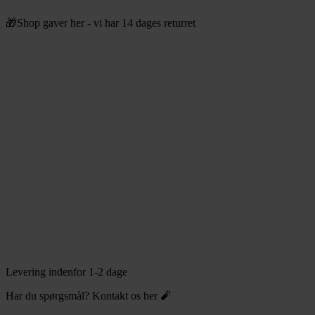
Videre
🎁Shop gaver her - vi har 14 dages returret
til
indhold
Levering indenfor 1-2 dage
Har du spørgsmål? Kontakt os her 🧨