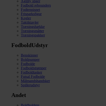
Agility stiger
Fodbold rebounders
Fodtennisnet
Frisparksfigur
Kegler
Taktiktavler
Træningshække
Træningsmåtter
Træningspakker
FodboldUdstyr
Benskinner
Boldpumper
Fodbolde
Fodboldstrømper
Fodboldtasker
Futsal Fodbolde
Målmandshandsker
Spillerudstyr
Andet
Boldholdere