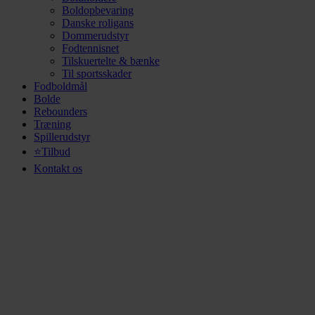
Boldopbevaring
Danske roligans
Dommerudstyr
Fodtennisnet
Tilskuertelte & bænke
Til sportsskader
Fodboldmål
Bolde
Rebounders
Træning
Spillerudstyr
⭐Tilbud
Kontakt os