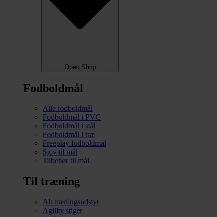
Open Shop
Fodboldmål
Alle fodboldmål
Fodboldmål i PVC
Fodboldmål i stål
Fodboldmål i træ
Freeplay fodboldmål
Sjov til mål
Tilbehør til mål
Til træning
Alt træningsudstyr
Agility stiger