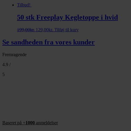
Tilbud!
50 stk Freeplay Kegletoppe i hvid
Den
Den
199,00
kr.
129,00
kr.
Tilføj til kurv
oprindelige
aktuelle
pris
pris
Se sandheden fra vores kunder
var:
er:
199,00kr..
129,00kr..
Fremragende
4.9 /
5
Baseret på +
1000
anmeldelser