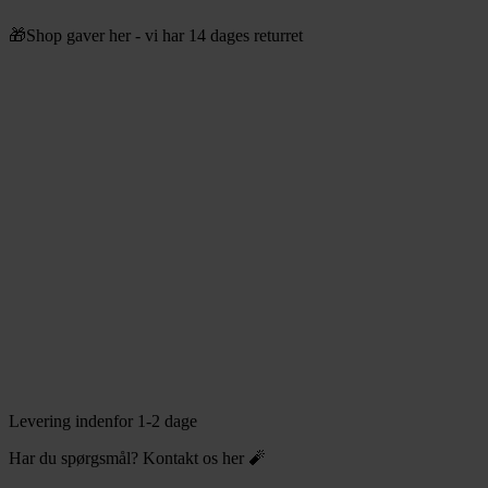
Videre
🎁Shop gaver her - vi har 14 dages returret
til
indhold
Levering indenfor 1-2 dage
Har du spørgsmål? Kontakt os her 🧨