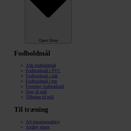
Open Shop
Fodboldmål
Alle fodboldmål
Fodboldmål i PVC
Fodboldmål i stål
Fodboldmål i træ
Freeplay fodboldmål
Sjov til mål
Tilbehør til mål
Til træning
Alt træningsudstyr
Agility stiger