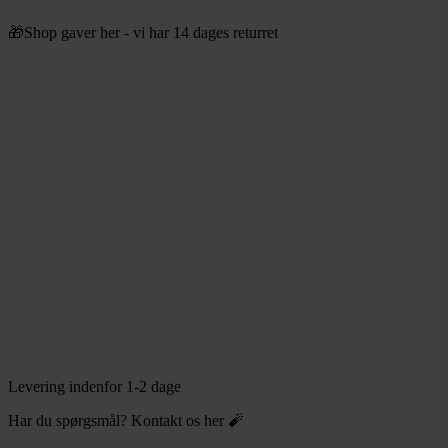
Videre
🎁Shop gaver her - vi har 14 dages returret
til
indhold
Levering indenfor 1-2 dage
Har du spørgsmål? Kontakt os her 🧨