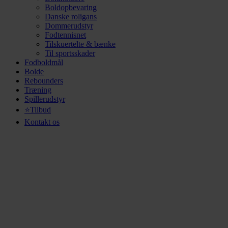
Boldopbevaring
Danske roligans
Dommerudstyr
Fodtennisnet
Tilskuertelte & bænke
Til sportsskader
Fodboldmål
Bolde
Rebounders
Træning
Spillerudstyr
⭐Tilbud
Kontakt os