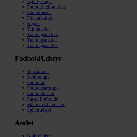
Agility stiger
Fodbold rebounders
Fodtennisnet
Frisparksfigur
Kegler
Taktiktavler
Træningshække
Træningsmåtter
Træningspakker
FodboldUdstyr
Benskinner
Boldpumper
Fodbolde
Fodboldstrømper
Fodboldtasker
Futsal Fodbolde
Målmandshandsker
Spillerudstyr
Andet
Boldholdere