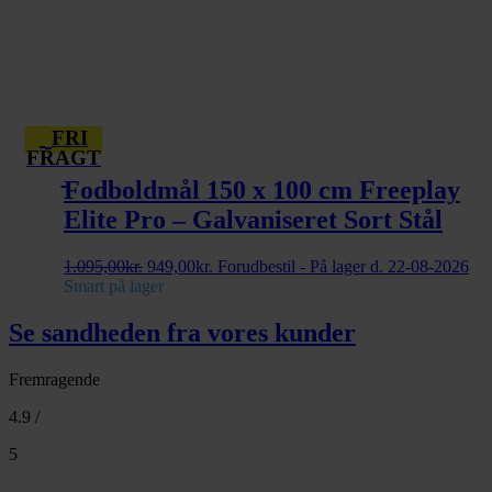
FRI
FRAGT
Fodboldmål 150 x 100 cm Freeplay
Elite Pro – Galvaniseret Sort Stål
Den
Den
1.095,00
kr.
949,00
kr.
Forudbestil - På lager d. 22-08-2026
oprindelige
aktuelle
Smart på lager
pris
pris
var:
er:
Se sandheden fra vores kunder
1.095,00kr..
949,00kr..
Fremragende
4.9 /
5