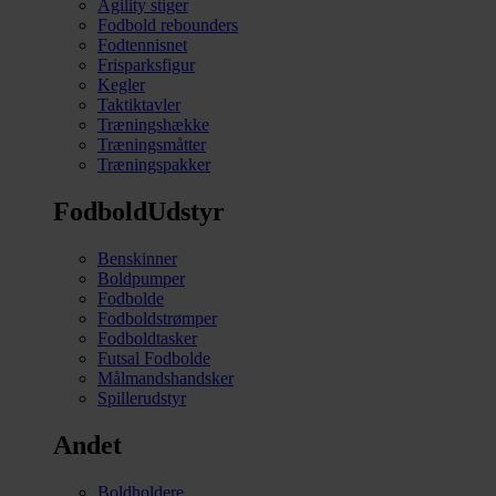
Agility stiger
Fodbold rebounders
Fodtennisnet
Frisparksfigur
Kegler
Taktiktavler
Træningshække
Træningsmåtter
Træningspakker
FodboldUdstyr
Benskinner
Boldpumper
Fodbolde
Fodboldstrømper
Fodboldtasker
Futsal Fodbolde
Målmandshandsker
Spillerudstyr
Andet
Boldholdere