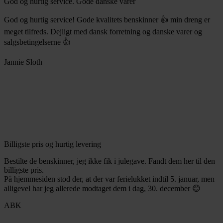
God og hurtig service. Gode danske varer
God og hurtig service! Gode kvalitets benskinner 👍 min dreng er
meget tilfreds. Dejligt med dansk forretning og danske varer og
salgsbetingelserne 👍
Jannie Sloth
Billigste pris og hurtig levering
Bestilte de benskinner, jeg ikke fik i julegave. Fandt dem her til den
billigste pris.
På hjemmesiden stod der, at der var ferielukket indtil 5. januar, men
alligevel har jeg allerede modtaget dem i dag, 30. december 😊
ABK