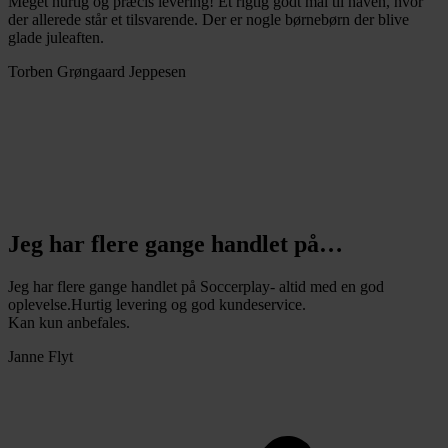
Meget hurtig og præcis levering! Et rigtig godt mål til haven, hvor
der allerede står et tilsvarende. Der er nogle børnebørn der blive
glade juleaften.
Torben Grøngaard Jeppesen
Jeg har flere gange handlet på…
Jeg har flere gange handlet på Soccerplay- altid med en god
oplevelse.Hurtig levering og god kundeservice.
Kan kun anbefales.
Janne Flyt