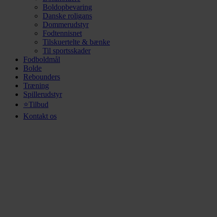
Boldopbevaring
Danske roligans
Dommerudstyr
Fodtennisnet
Tilskuertelte & bænke
Til sportsskader
Fodboldmål
Bolde
Rebounders
Træning
Spillerudstyr
⭐Tilbud
Kontakt os