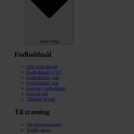
Open Shop
Fodboldmål
Alle fodboldmål
Fodboldmål i PVC
Fodboldmål i stål
Fodboldmål i træ
Freeplay fodboldmål
Sjov til mål
Tilbehør til mål
Til træning
Alt træningsudstyr
Agility stiger