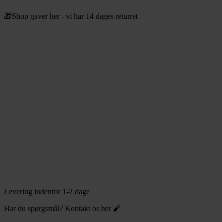
Videre
🎁Shop gaver her - vi har 14 dages returret
til
indhold
Levering indenfor 1-2 dage
Har du spørgsmål? Kontakt os her 🧨