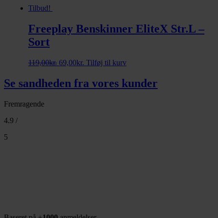
Tilbud!
Freeplay Benskinner EliteX Str.L –
Sort
Den
Den
119,00
kr.
69,00
kr.
Tilføj til kurv
oprindelige
aktuelle
pris
pris
Se sandheden fra vores kunder
var:
er:
119,00kr..
69,00kr..
Fremragende
4.9 /
5
Baseret på +
1000
anmeldelser