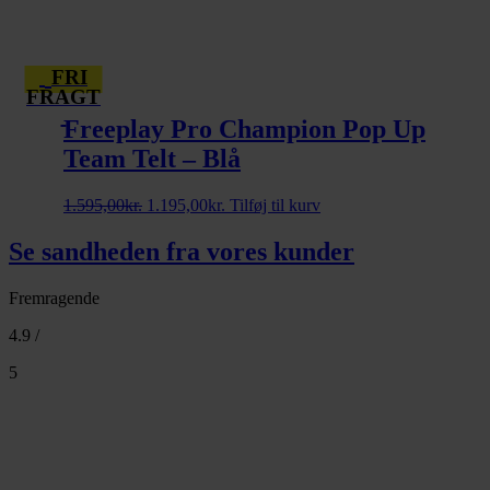
FRI
FRAGT
Freeplay Pro Champion Pop Up
Team Telt – Blå
Den
Den
1.595,00
kr.
1.195,00
kr.
Tilføj til kurv
oprindelige
aktuelle
pris
pris
Se sandheden fra vores kunder
var:
er:
1.595,00kr..
1.195,00kr..
Fremragende
4.9 /
5