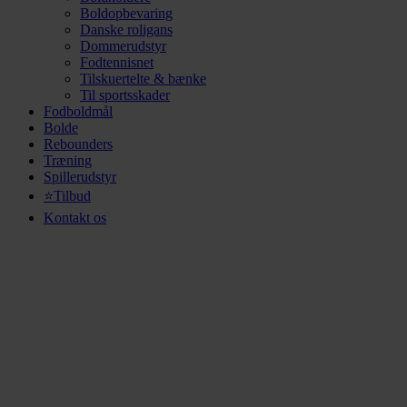
Boldopbevaring
Danske roligans
Dommerudstyr
Fodtennisnet
Tilskuertelte & bænke
Til sportsskader
Fodboldmål
Bolde
Rebounders
Træning
Spillerudstyr
⭐Tilbud
Kontakt os