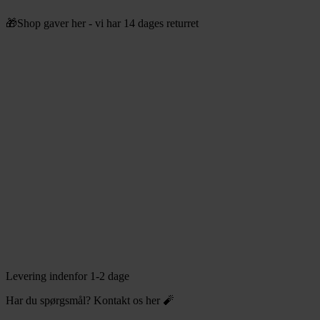
Videre
🎁Shop gaver her - vi har 14 dages returret
til
indhold
Levering indenfor 1-2 dage
Har du spørgsmål? Kontakt os her 🧨