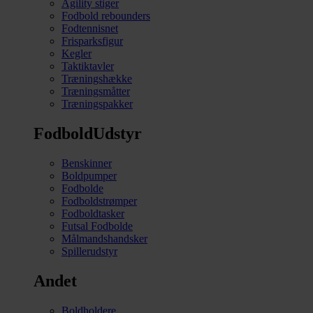
Agility stiger
Fodbold rebounders
Fodtennisnet
Frisparksfigur
Kegler
Taktiktavler
Træningshække
Træningsmåtter
Træningspakker
FodboldUdstyr
Benskinner
Boldpumper
Fodbolde
Fodboldstrømper
Fodboldtasker
Futsal Fodbolde
Målmandshandsker
Spillerudstyr
Andet
Boldholdere