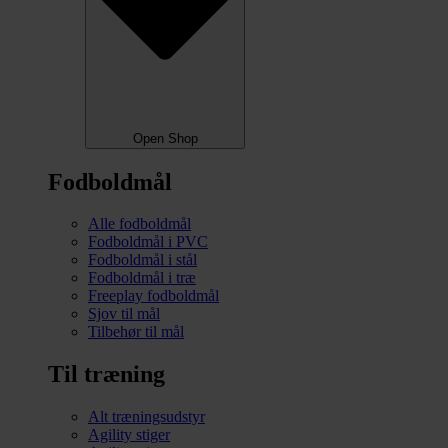
Open Shop
Fodboldmål
Alle fodboldmål
Fodboldmål i PVC
Fodboldmål i stål
Fodboldmål i træ
Freeplay fodboldmål
Sjov til mål
Tilbehør til mål
Til træning
Alt træningsudstyr
Agility stiger