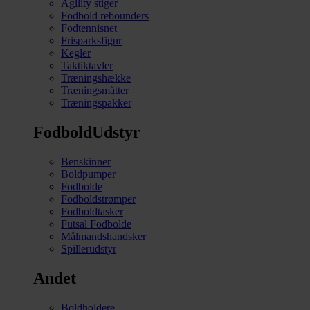
Agility stiger
Fodbold rebounders
Fodtennisnet
Frisparksfigur
Kegler
Taktiktavler
Træningshække
Træningsmåtter
Træningspakker
FodboldUdstyr
Benskinner
Boldpumper
Fodbolde
Fodboldstrømper
Fodboldtasker
Futsal Fodbolde
Målmandshandsker
Spillerudstyr
Andet
Boldholdere