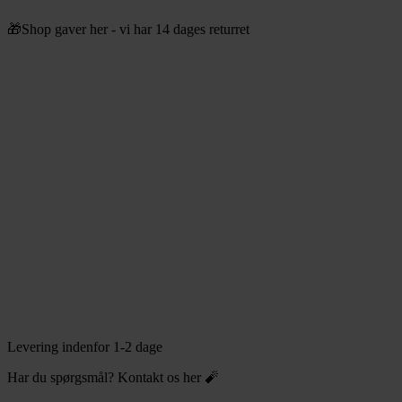
Videre
🎁Shop gaver her - vi har 14 dages returret
til
indhold
Levering indenfor 1-2 dage
Har du spørgsmål? Kontakt os her 🧨