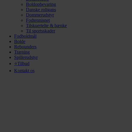
Boldopbevaring
Danske roligans
Dommerudstyr
Fodtennisnet
Tilskuertelte & bænke
Til sportsskader
Fodboldmål
Bolde
Rebounders
Træning
Spillerudstyr
⭐Tilbud
Kontakt os