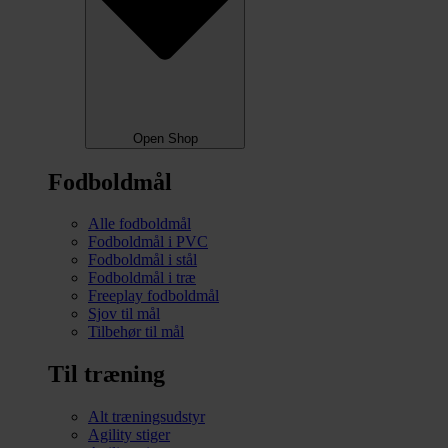
Open Shop
Fodboldmål
Alle fodboldmål
Fodboldmål i PVC
Fodboldmål i stål
Fodboldmål i træ
Freeplay fodboldmål
Sjov til mål
Tilbehør til mål
Til træning
Alt træningsudstyr
Agility stiger