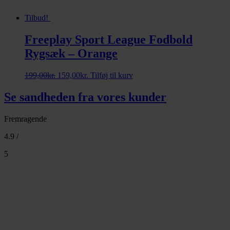
Tilbud!
Freeplay Sport League Fodbold
Rygsæk – Orange
Den
Den
199,00
kr.
159,00
kr.
Tilføj til kurv
oprindelige
aktuelle
pris
pris
Se sandheden fra vores kunder
var:
er:
199,00kr..
159,00kr..
Fremragende
4.9 /
5