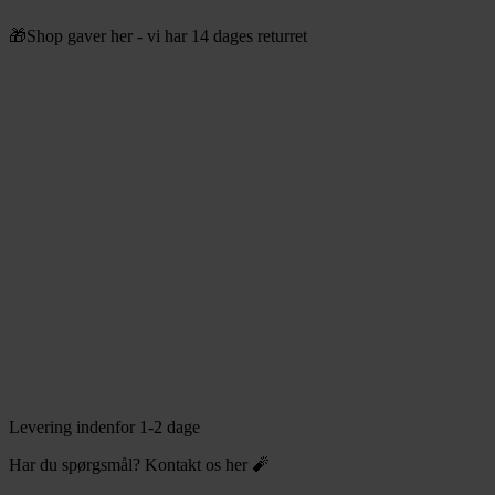
Videre
🎁Shop gaver her - vi har 14 dages returret
til
indhold
Levering indenfor 1-2 dage
Har du spørgsmål? Kontakt os her 🧨