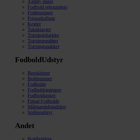
Agility stiger
Fodbold rebounders
Fodtennisnet
Frisparksfigur
Kegler
Taktiktavler
Træningshække
Træningsmåtter
Træningspakker
FodboldUdstyr
Benskinner
Boldpumper
Fodbolde
Fodboldstrømper
Fodboldtasker
Futsal Fodbolde
Målmandshandsker
Spillerudstyr
Andet
Boldholdere