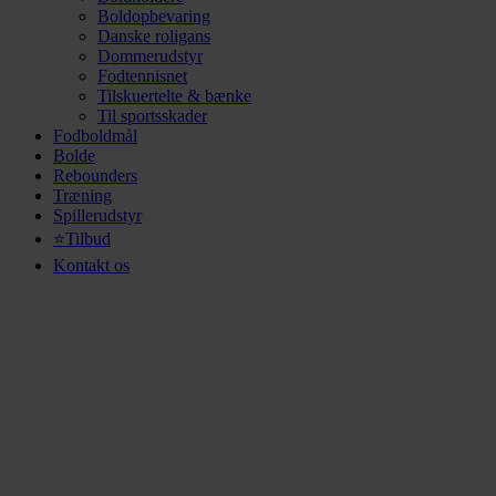
Boldopbevaring
Danske roligans
Dommerudstyr
Fodtennisnet
Tilskuertelte & bænke
Til sportsskader
Fodboldmål
Bolde
Rebounders
Træning
Spillerudstyr
⭐Tilbud
Kontakt os