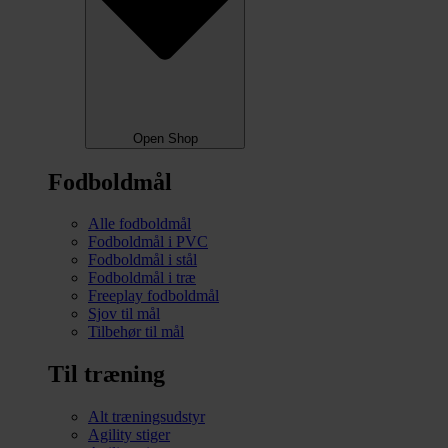
Open Shop
Fodboldmål
Alle fodboldmål
Fodboldmål i PVC
Fodboldmål i stål
Fodboldmål i træ
Freeplay fodboldmål
Sjov til mål
Tilbehør til mål
Til træning
Alt træningsudstyr
Agility stiger