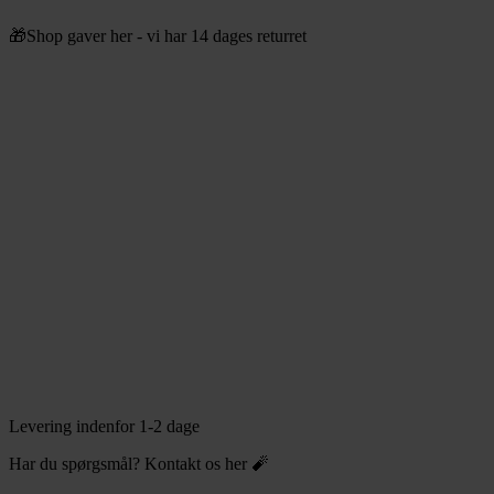
Videre
🎁Shop gaver her - vi har 14 dages returret
til
indhold
Levering indenfor 1-2 dage
Har du spørgsmål? Kontakt os her 🧨