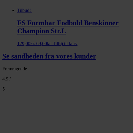
Tilbud!
FS Formbar Fodbold Benskinner
Champion Str.L
Den
Den
129,00
kr.
69,00
kr.
Tilføj til kurv
oprindelige
aktuelle
pris
pris
Se sandheden fra vores kunder
var:
er:
129,00kr..
69,00kr..
Fremragende
4.9 /
5