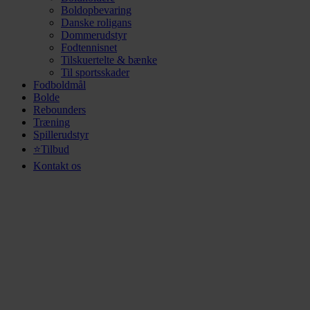
Boldopbevaring
Danske roligans
Dommerudstyr
Fodtennisnet
Tilskuertelte & bænke
Til sportsskader
Fodboldmål
Bolde
Rebounders
Træning
Spillerudstyr
⭐Tilbud
Kontakt os