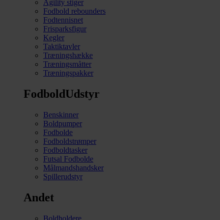
Agility stiger
Fodbold rebounders
Fodtennisnet
Frisparksfigur
Kegler
Taktiktavler
Træningshække
Træningsmåtter
Træningspakker
FodboldUdstyr
Benskinner
Boldpumper
Fodbolde
Fodboldstrømper
Fodboldtasker
Futsal Fodbolde
Målmandshandsker
Spillerudstyr
Andet
Boldholdere