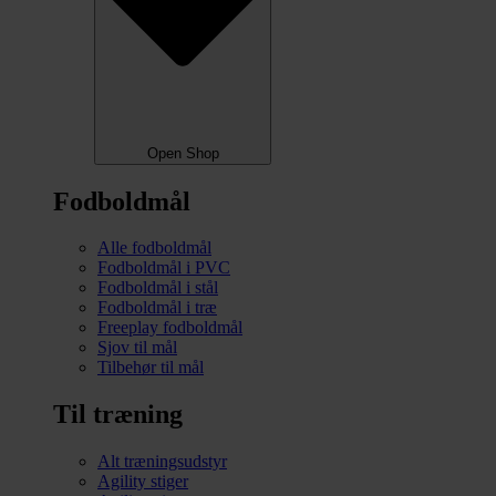
Open Shop
Fodboldmål
Alle fodboldmål
Fodboldmål i PVC
Fodboldmål i stål
Fodboldmål i træ
Freeplay fodboldmål
Sjov til mål
Tilbehør til mål
Til træning
Alt træningsudstyr
Agility stiger