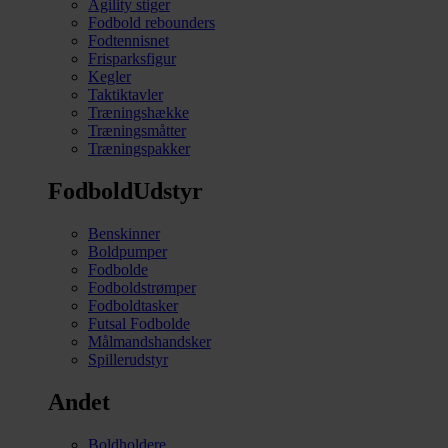
Agility stiger
Fodbold rebounders
Fodtennisnet
Frisparksfigur
Kegler
Taktiktavler
Træningshække
Træningsmåtter
Træningspakker
FodboldUdstyr
Benskinner
Boldpumper
Fodbolde
Fodboldstrømper
Fodboldtasker
Futsal Fodbolde
Målmandshandsker
Spillerudstyr
Andet
Boldholdere