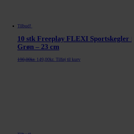
Tilbud!
10 stk Freeplay FLEXI Sportskegler i
Grøn – 23 cm
Den
Den
190,00
kr.
149,00
kr.
Tilføj til kurv
oprindelige
aktuelle
pris
pris
var:
er:
190,00kr..
149,00kr..