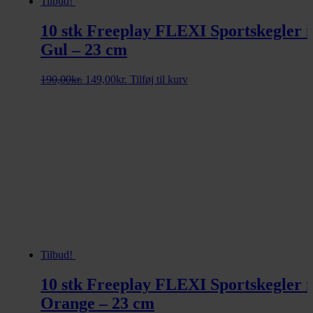
Tilbud!
10 stk Freeplay FLEXI Sportskegler i
Gul – 23 cm
Den
Den
190,00
kr.
149,00
kr.
Tilføj til kurv
oprindelige
aktuelle
pris
pris
var:
er:
190,00kr..
149,00kr..
Tilbud!
10 stk Freeplay FLEXI Sportskegler i
Orange – 23 cm