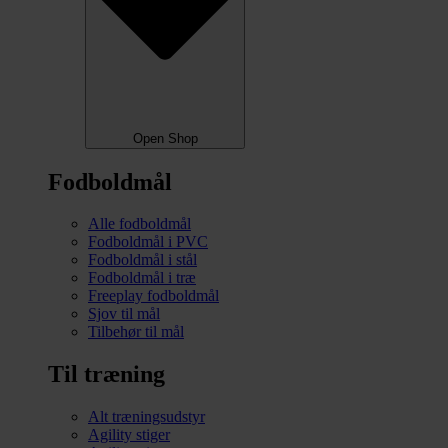
Open Shop
Fodboldmål
Alle fodboldmål
Fodboldmål i PVC
Fodboldmål i stål
Fodboldmål i træ
Freeplay fodboldmål
Sjov til mål
Tilbehør til mål
Til træning
Alt træningsudstyr
Agility stiger