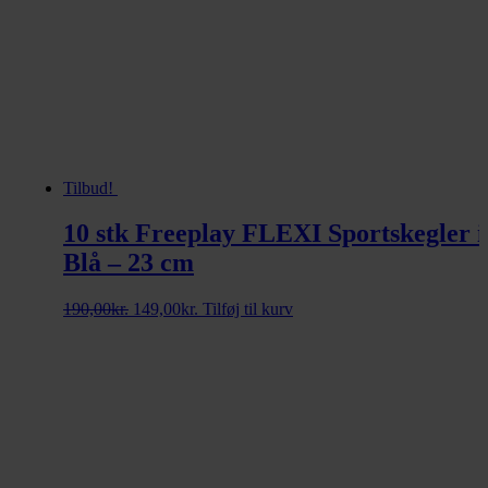
Tilbud!
10 stk Freeplay FLEXI Sportskegler i
Blå – 23 cm
Den
Den
190,00
kr.
149,00
kr.
Tilføj til kurv
oprindelige
aktuelle
pris
pris
var:
er:
190,00kr..
149,00kr..