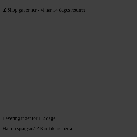
Videre
🎁Shop gaver her - vi har 14 dages returret
til
indhold
Levering indenfor 1-2 dage
Har du spørgsmål? Kontakt os her 🧨