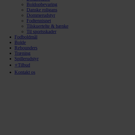
Boldopbevaring
Danske roligans
Dommerudstyr
Fodtennisnet
Tilskuertelte & bænke
Til sportsskader
Fodboldmål
Bolde
Rebounders
Træning
Spillerudstyr
⭐Tilbud
Kontakt os