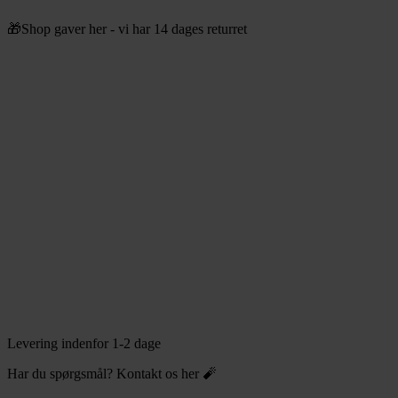
Videre
🎁Shop gaver her - vi har 14 dages returret
til
indhold
Levering indenfor 1-2 dage
Har du spørgsmål? Kontakt os her 🧨