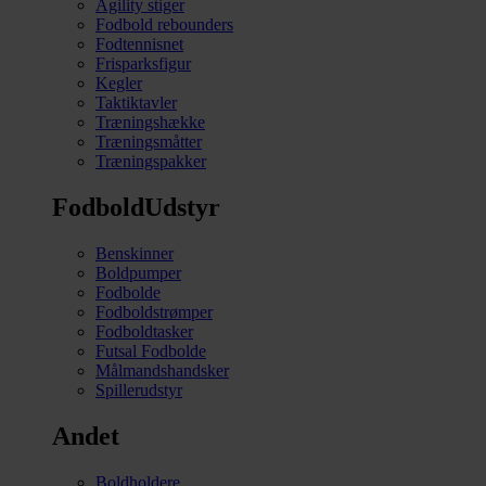
Agility stiger
Fodbold rebounders
Fodtennisnet
Frisparksfigur
Kegler
Taktiktavler
Træningshække
Træningsmåtter
Træningspakker
FodboldUdstyr
Benskinner
Boldpumper
Fodbolde
Fodboldstrømper
Fodboldtasker
Futsal Fodbolde
Målmandshandsker
Spillerudstyr
Andet
Boldholdere