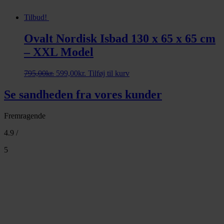
Tilbud!
Ovalt Nordisk Isbad 130 x 65 x 65 cm
– XXL Model
Den
Den
795,00
kr.
599,00
kr.
Tilføj til kurv
oprindelige
aktuelle
pris
pris
Se sandheden fra vores kunder
var:
er:
795,00kr..
599,00kr..
Fremragende
4.9 /
5