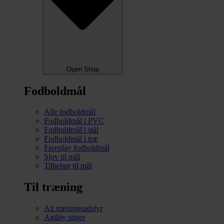
Open Shop
Fodboldmål
Alle fodboldmål
Fodboldmål i PVC
Fodboldmål i stål
Fodboldmål i træ
Freeplay fodboldmål
Sjov til mål
Tilbehør til mål
Til træning
Alt træningsudstyr
Agility stiger