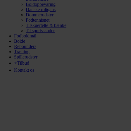
Boldopbevaring
Danske roligans
Dommerudstyr
Fodtennisnet
Tilskuertelte & bænke
Til sportsskader
Fodboldmål
Bolde
Rebounders
Træning
Spillerudstyr
⭐Tilbud
Kontakt os