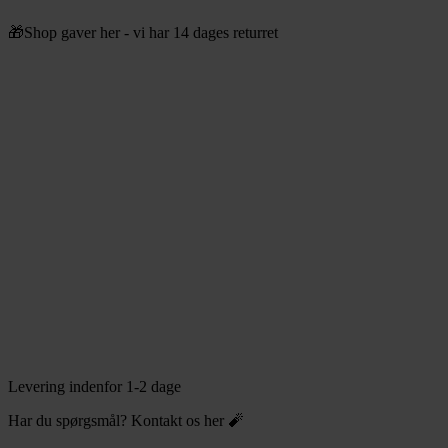
Videre
🎁Shop gaver her - vi har 14 dages returret
til
indhold
Levering indenfor 1-2 dage
Har du spørgsmål? Kontakt os her 🧨