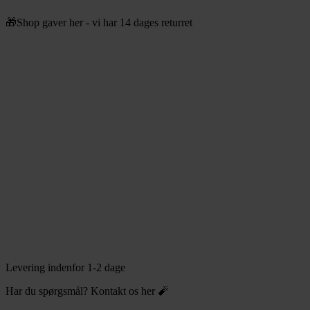
Videre
🎁Shop gaver her - vi har 14 dages returret
til
indhold
Levering indenfor 1-2 dage
Har du spørgsmål? Kontakt os her 🧨