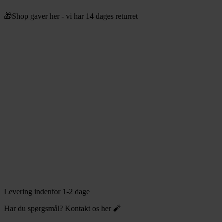
Videre
🎁Shop gaver her - vi har 14 dages returret
til
indhold
Levering indenfor 1-2 dage
Har du spørgsmål? Kontakt os her 🧨