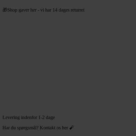
Videre
🎁Shop gaver her - vi har 14 dages returret
til
indhold
Levering indenfor 1-2 dage
Har du spørgsmål? Kontakt os her 🧨