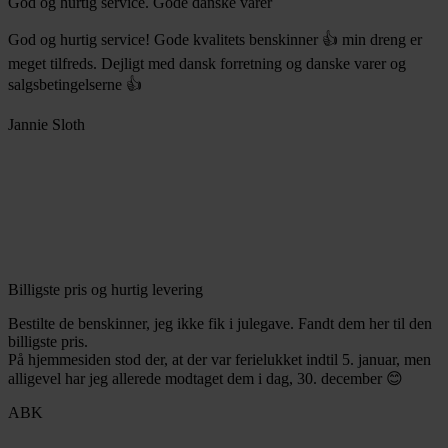
God og hurtig service. Gode danske varer
God og hurtig service! Gode kvalitets benskinner 👍 min dreng er
meget tilfreds. Dejligt med dansk forretning og danske varer og
salgsbetingelserne 👍
Jannie Sloth
Billigste pris og hurtig levering
Bestilte de benskinner, jeg ikke fik i julegave. Fandt dem her til den
billigste pris.
På hjemmesiden stod der, at der var ferielukket indtil 5. januar, men
alligevel har jeg allerede modtaget dem i dag, 30. december 😊
ABK