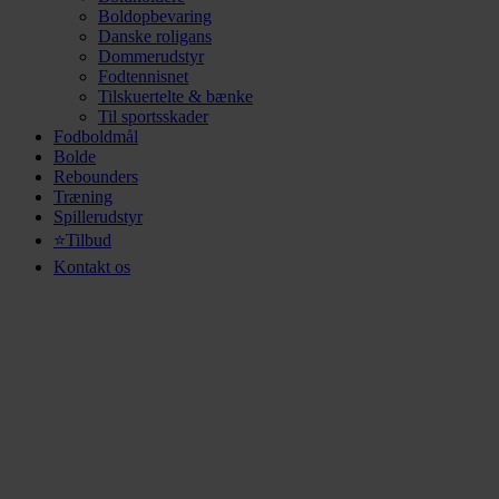
Boldopbevaring
Danske roligans
Dommerudstyr
Fodtennisnet
Tilskuertelte & bænke
Til sportsskader
Fodboldmål
Bolde
Rebounders
Træning
Spillerudstyr
⭐Tilbud
Kontakt os