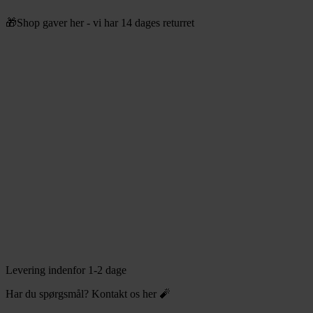
Videre
🎁Shop gaver her - vi har 14 dages returret
til
indhold
Levering indenfor 1-2 dage
Har du spørgsmål? Kontakt os her 🧨