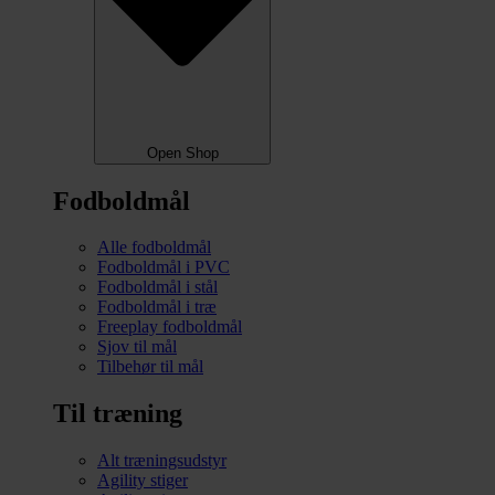
Open Shop
Fodboldmål
Alle fodboldmål
Fodboldmål i PVC
Fodboldmål i stål
Fodboldmål i træ
Freeplay fodboldmål
Sjov til mål
Tilbehør til mål
Til træning
Alt træningsudstyr
Agility stiger