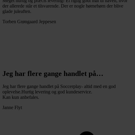
Meget hurtig og præcis levering! Et rigtig godt mål til haven, hvor
der allerede står et tilsvarende. Der er nogle børnebørn der blive
glade juleaften.
Torben Grøngaard Jeppesen
Jeg har flere gange handlet på…
Jeg har flere gange handlet på Soccerplay- altid med en god
oplevelse.Hurtig levering og god kundeservice.
Kan kun anbefales.
Janne Flyt