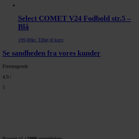
Select COMET V24 Fodbold str.5 –
Blå
199,00
kr.
Tilføj til kurv
Se sandheden fra vores kunder
Fremragende
4.9 /
5
Baseret på +
1000
anmeldelser