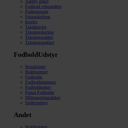
Agility stiger
Fodbold rebounders
Fodtennisnet
Frisparksfigur
Kegler
Taktiktavler
Træningshække
Træningsmåtter
Træningspakker
FodboldUdstyr
Benskinner
Boldpumper
Fodbolde
Fodboldstrømper
Fodboldtasker
Futsal Fodbolde
Målmandshandsker
Spillerudstyr
Andet
Boldholdere