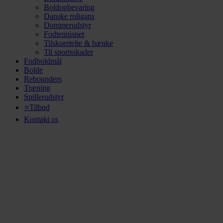
Boldopbevaring
Danske roligans
Dommerudstyr
Fodtennisnet
Tilskuertelte & bænke
Til sportsskader
Fodboldmål
Bolde
Rebounders
Træning
Spillerudstyr
⭐Tilbud
Kontakt os