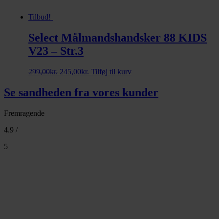
Tilbud!
Select Målmandshandsker 88 KIDS
V23 – Str.3
Den
Den
299,00
kr.
245,00
kr.
Tilføj til kurv
oprindelige
aktuelle
pris
pris
Se sandheden fra vores kunder
var:
er:
299,00kr..
245,00kr..
Fremragende
4.9 /
5