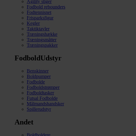
Agility stiger
Fodbold rebounders
Fodtennisnet
Frisparksfigur
Kegler
Taktiktavler
Træningshække
Træningsmåtter
Træningspakker
FodboldUdstyr
Benskinner
Boldpumper
Fodbolde
Fodboldstrømper
Fodboldtasker
Futsal Fodbolde
Målmandshandsker
Spillerudstyr
Andet
Boldholdere