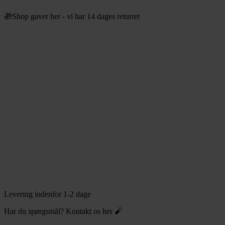
Videre
🎁Shop gaver her - vi har 14 dages returret
til
indhold
Levering indenfor 1-2 dage
Har du spørgsmål? Kontakt os her 🧨