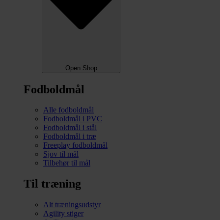
Open Shop
Fodboldmål
Alle fodboldmål
Fodboldmål i PVC
Fodboldmål i stål
Fodboldmål i træ
Freeplay fodboldmål
Sjov til mål
Tilbehør til mål
Til træning
Alt træningsudstyr
Agility stiger