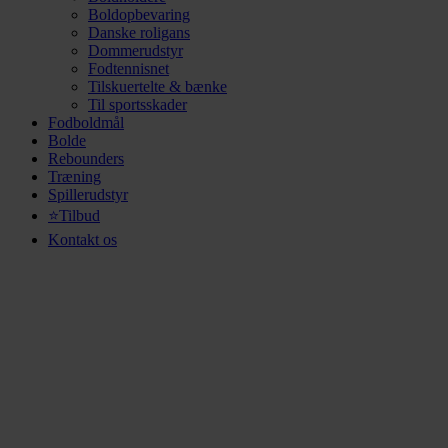
Boldopbevaring
Danske roligans
Dommerudstyr
Fodtennisnet
Tilskuertelte & bænke
Til sportsskader
Fodboldmål
Bolde
Rebounders
Træning
Spillerudstyr
⭐Tilbud
Kontakt os