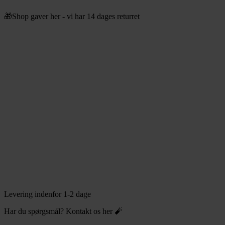
Videre
🎁Shop gaver her - vi har 14 dages returret
til
indhold
Levering indenfor 1-2 dage
Har du spørgsmål? Kontakt os her 🧨