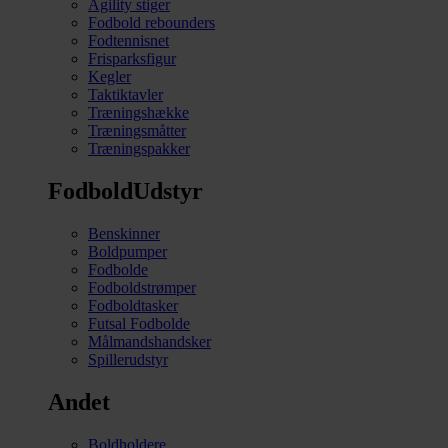
Agility stiger
Fodbold rebounders
Fodtennisnet
Frisparksfigur
Kegler
Taktiktavler
Træningshække
Træningsmåtter
Træningspakker
FodboldUdstyr
Benskinner
Boldpumper
Fodbolde
Fodboldstrømper
Fodboldtasker
Futsal Fodbolde
Målmandshandsker
Spillerudstyr
Andet
Boldholdere