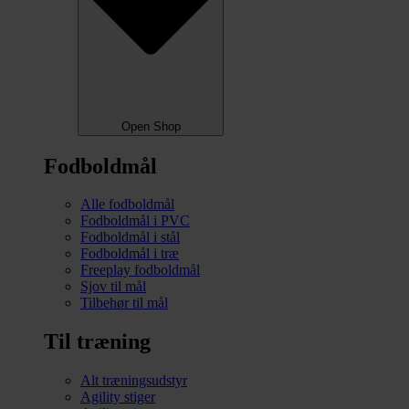
Open Shop
Fodboldmål
Alle fodboldmål
Fodboldmål i PVC
Fodboldmål i stål
Fodboldmål i træ
Freeplay fodboldmål
Sjov til mål
Tilbehør til mål
Til træning
Alt træningsudstyr
Agility stiger