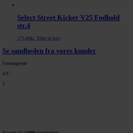
Select Street Kicker V25 Fodbold
str.4
175,00
kr.
Tilføj til kurv
Se sandheden fra vores kunder
Fremragende
4.9 /
5
Baseret på +
1000
anmeldelser