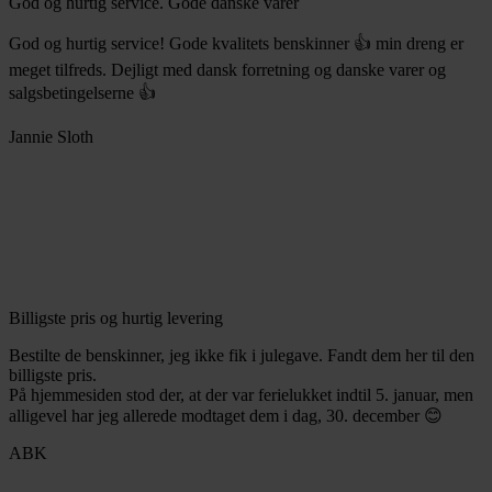
God og hurtig service. Gode danske varer
God og hurtig service! Gode kvalitets benskinner 👍 min dreng er
meget tilfreds. Dejligt med dansk forretning og danske varer og
salgsbetingelserne 👍
Jannie Sloth
Billigste pris og hurtig levering
Bestilte de benskinner, jeg ikke fik i julegave. Fandt dem her til den
billigste pris.
På hjemmesiden stod der, at der var ferielukket indtil 5. januar, men
alligevel har jeg allerede modtaget dem i dag, 30. december 😊
ABK