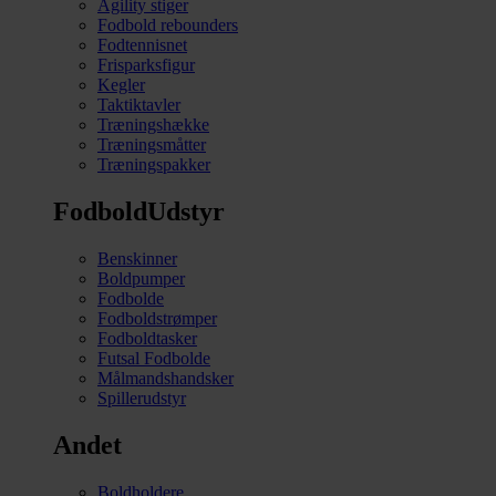
Agility stiger
Fodbold rebounders
Fodtennisnet
Frisparksfigur
Kegler
Taktiktavler
Træningshække
Træningsmåtter
Træningspakker
FodboldUdstyr
Benskinner
Boldpumper
Fodbolde
Fodboldstrømper
Fodboldtasker
Futsal Fodbolde
Målmandshandsker
Spillerudstyr
Andet
Boldholdere