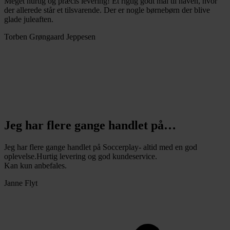
Meget hurtig og præcis levering! Et rigtig godt mål til haven, hvor
der allerede står et tilsvarende. Der er nogle børnebørn der blive
glade juleaften.
Torben Grøngaard Jeppesen
Jeg har flere gange handlet på…
Jeg har flere gange handlet på Soccerplay- altid med en god
oplevelse.Hurtig levering og god kundeservice.
Kan kun anbefales.
Janne Flyt