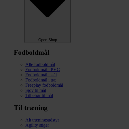
Open Shop
Fodboldmål
Alle fodboldmål
Fodboldmål i PVC
Fodboldmål i stål
Fodboldmål i træ
Freeplay fodboldmål
Sjov til mål
Tilbehør til mål
Til træning
Alt træningsudstyr
Agility stiger