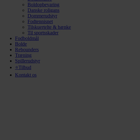
Boldopbevaring
Danske roligans
Dommerudstyr
Fodtennisnet
Tilskuertelte & bænke
Til sportsskader
Fodboldmål
Bolde
Rebounders
Træning
Spillerudstyr
⭐Tilbud
Kontakt os