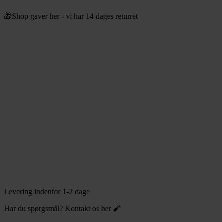
Videre
🎁Shop gaver her - vi har 14 dages returret
til
indhold
Levering indenfor 1-2 dage
Har du spørgsmål? Kontakt os her 🧨