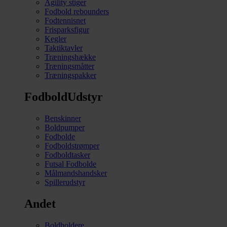
Agility stiger
Fodbold rebounders
Fodtennisnet
Frisparksfigur
Kegler
Taktiktavler
Træningshække
Træningsmåtter
Træningspakker
FodboldUdstyr
Benskinner
Boldpumper
Fodbolde
Fodboldstrømper
Fodboldtasker
Futsal Fodbolde
Målmandshandsker
Spillerudstyr
Andet
Boldholdere