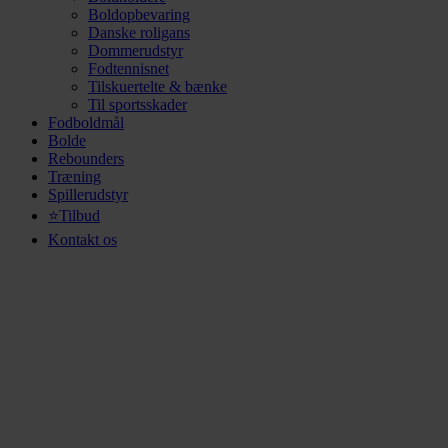
Boldopbevaring
Danske roligans
Dommerudstyr
Fodtennisnet
Tilskuertelte & bænke
Til sportsskader
Fodboldmål
Bolde
Rebounders
Træning
Spillerudstyr
⭐Tilbud
Kontakt os