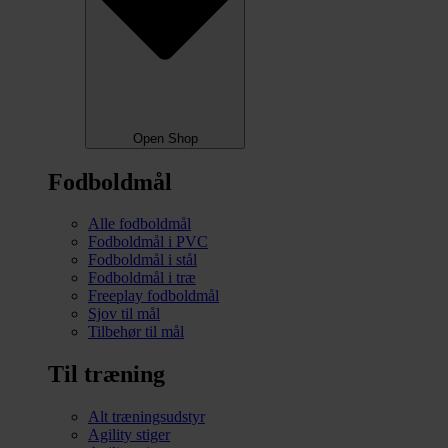
Open Shop
Fodboldmål
Alle fodboldmål
Fodboldmål i PVC
Fodboldmål i stål
Fodboldmål i træ
Freeplay fodboldmål
Sjov til mål
Tilbehør til mål
Til træning
Alt træningsudstyr
Agility stiger