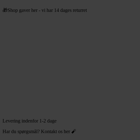
Videre
🎁Shop gaver her - vi har 14 dages returret
til
indhold
Levering indenfor 1-2 dage
Har du spørgsmål? Kontakt os her 🧨