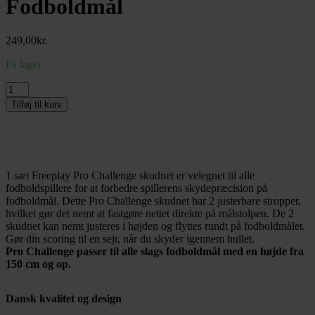
Fodboldmål
249,00
kr.
På lager
1
sæt
Tilføj til kurv
Freeplay
PRO
CHALLENGE
Skudnet
til
1 sæt Freeplay Pro Challenge skudnet er velegnet til alle
Fodboldmål
fodboldspillere for at forbedre spillerens skydepræcision på
antal
fodboldmål. Dette Pro Challenge skudnet
har 2 justerbare stropper,
hvilket gør det nemt at fastgøre nettet direkte på målstolpen. De 2
skudnet kan nemt justeres i højden og flyttes rundt på fodboldmålet.
G
ør din scoring til en sejr, når du skyder igennem hullet.
Pro Challenge passer til alle slags fodboldmål med en højde fra
150 cm og op.
Dansk kvalitet og design