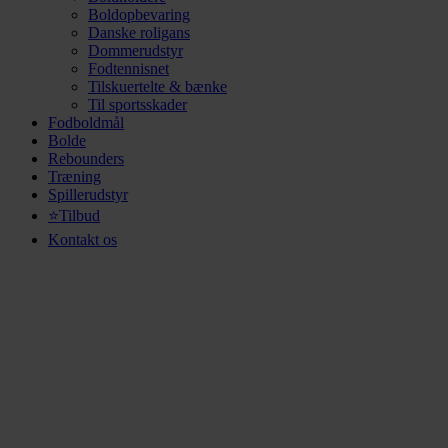
Boldopbevaring
Danske roligans
Dommerudstyr
Fodtennisnet
Tilskuertelte & bænke
Til sportsskader
Fodboldmål
Bolde
Rebounders
Træning
Spillerudstyr
⭐Tilbud
Kontakt os