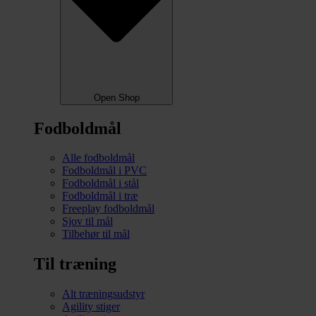
Open Shop
Fodboldmål
Alle fodboldmål
Fodboldmål i PVC
Fodboldmål i stål
Fodboldmål i træ
Freeplay fodboldmål
Sjov til mål
Tilbehør til mål
Til træning
Alt træningsudstyr
Agility stiger