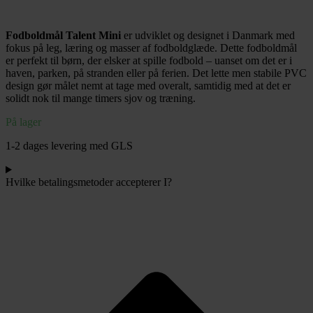
Mini
90
Fodboldmål Talent Mini
er udviklet og designet i Danmark med
x
fokus på leg, læring og masser af fodboldglæde. Dette fodboldmål
60
er perfekt til børn, der elsker at spille fodbold – uanset om det er i
cm
haven, parken, på stranden eller på ferien. Det lette men stabile PVC
antal
design gør målet nemt at tage med overalt, samtidig med at det er
solidt nok til mange timers sjov og træning.
På lager
1-2 dages levering med GLS
Hvilke betalingsmetoder accepterer I?