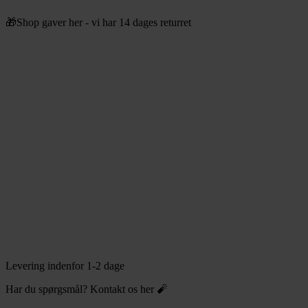
Videre
🎁Shop gaver her - vi har 14 dages returret
til
indhold
Levering indenfor 1-2 dage
Har du spørgsmål? Kontakt os her 🧨