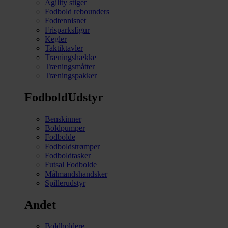
Agility stiger
Fodbold rebounders
Fodtennisnet
Frisparksfigur
Kegler
Taktiktavler
Træningshække
Træningsmåtter
Træningspakker
FodboldUdstyr
Benskinner
Boldpumper
Fodbolde
Fodboldstrømper
Fodboldtasker
Futsal Fodbolde
Målmandshandsker
Spillerudstyr
Andet
Boldholdere