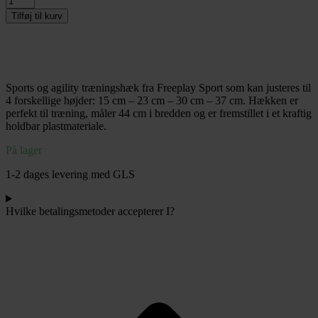
stk
Tilføj til kurv
Freeplay
Champion
Justerbar
Træningshæk
i
Sports og agility træningshæk fra Freeplay Sport som kan justeres til
4
4 forskellige højder: 15 cm – 23 cm – 30 cm – 37 cm. Hækken er
trin
perfekt til træning, måler 44 cm i bredden og er fremstillet i et kraftig
-
holdbar plastmateriale.
Gul
antal
På lager
1-2 dages levering med GLS
Hvilke betalingsmetoder accepterer I?