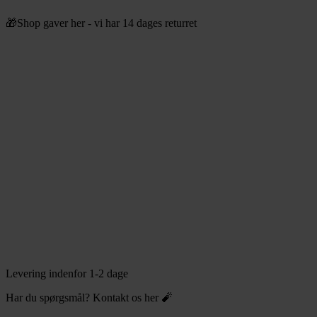
Videre
🎁Shop gaver her - vi har 14 dages returret
til
indhold
Levering indenfor 1-2 dage
Har du spørgsmål? Kontakt os her 🧨