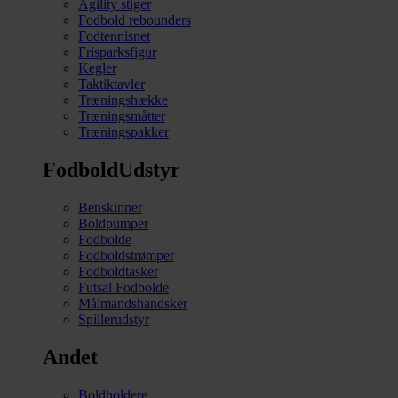
Agility stiger
Fodbold rebounders
Fodtennisnet
Frisparksfigur
Kegler
Taktiktavler
Træningshække
Træningsmåtter
Træningspakker
FodboldUdstyr
Benskinner
Boldpumper
Fodbolde
Fodboldstrømper
Fodboldtasker
Futsal Fodbolde
Målmandshandsker
Spillerudstyr
Andet
Boldholdere