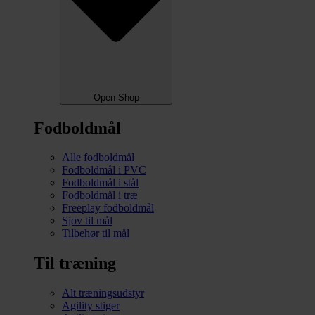
Open Shop
Fodboldmål
Alle fodboldmål
Fodboldmål i PVC
Fodboldmål i stål
Fodboldmål i træ
Freeplay fodboldmål
Sjov til mål
Tilbehør til mål
Til træning
Alt træningsudstyr
Agility stiger