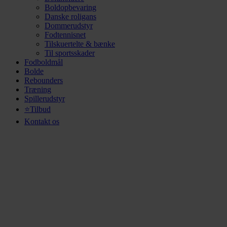
Boldopbevaring
Danske roligans
Dommerudstyr
Fodtennisnet
Tilskuertelte & bænke
Til sportsskader
Fodboldmål
Bolde
Rebounders
Træning
Spillerudstyr
⭐Tilbud
Kontakt os