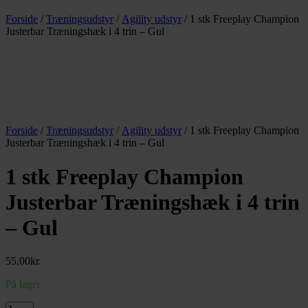
Forside
/
Træningsudstyr
/
Agility udstyr
/ 1 stk Freeplay Champion
Justerbar Træningshæk i 4 trin – Gul
Forside
/
Træningsudstyr
/
Agility udstyr
/ 1 stk Freeplay Champion
Justerbar Træningshæk i 4 trin – Gul
1 stk Freeplay Champion
Justerbar Træningshæk i 4 trin
– Gul
55,00
kr.
På lager
1