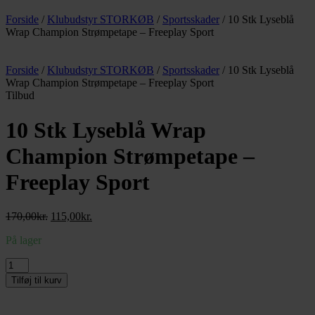
Forside
/
Klubudstyr STORKØB
/
Sportsskader
/ 10 Stk Lyseblå
Wrap Champion Strømpetape – Freeplay Sport
Forside
/
Klubudstyr STORKØB
/
Sportsskader
/ 10 Stk Lyseblå
Wrap Champion Strømpetape – Freeplay Sport
Tilbud
10 Stk Lyseblå Wrap
Champion Strømpetape –
Freeplay Sport
Den
Den
170,00
kr.
115,00
kr.
oprindelige
aktuelle
På lager
pris
pris
var:
er:
10
170,00kr..
115,00kr..
Stk
Tilføj til kurv
Lyseblå
Wrap
Champion