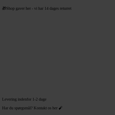
Videre
🎁Shop gaver her - vi har 14 dages returret
til
indhold
Levering indenfor 1-2 dage
Har du spørgsmål? Kontakt os her 🧨