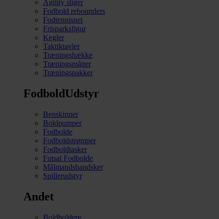
Agility stiger
Fodbold rebounders
Fodtennisnet
Frisparksfigur
Kegler
Taktiktavler
Træningshække
Træningsmåtter
Træningspakker
FodboldUdstyr
Benskinner
Boldpumper
Fodbolde
Fodboldstrømper
Fodboldtasker
Futsal Fodbolde
Målmandshandsker
Spillerudstyr
Andet
Boldholdere