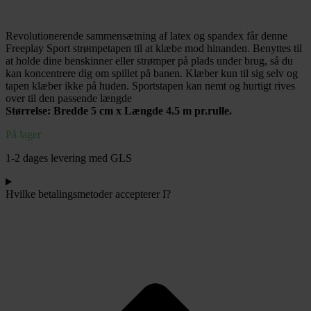
Strømpetape
-
Revolutionerende sammensætning af latex og spandex får denne
Freeplay
Freeplay Sport strømpetapen til at klæbe mod hinanden. Benyttes til
Sport
at holde dine benskinner eller strømper på plads under brug, så du
antal
kan koncentrere dig om spillet på banen. Klæber kun til sig selv og
tapen klæber ikke på huden. Sportstapen kan nemt og hurtigt rives
over til den passende længde
Størrelse: Bredde 5 cm x Længde 4.5 m pr.rulle.
På lager
1-2 dages levering med GLS
Hvilke betalingsmetoder accepterer I?