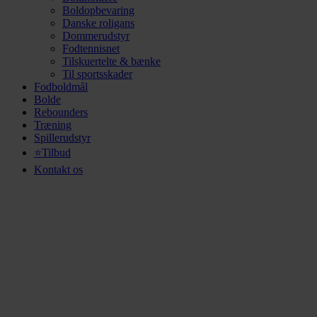
Boldopbevaring
Danske roligans
Dommerudstyr
Fodtennisnet
Tilskuertelte & bænke
Til sportsskader
Fodboldmål
Bolde
Rebounders
Træning
Spillerudstyr
⭐Tilbud
Kontakt os