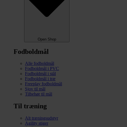
Open Shop
Fodboldmål
Alle fodboldmål
Fodboldmål i PVC
Fodboldmål i stål
Fodboldmål i træ
Freeplay fodboldmål
Sjov til mål
Tilbehør til mål
Til træning
Alt træningsudstyr
Agility stiger