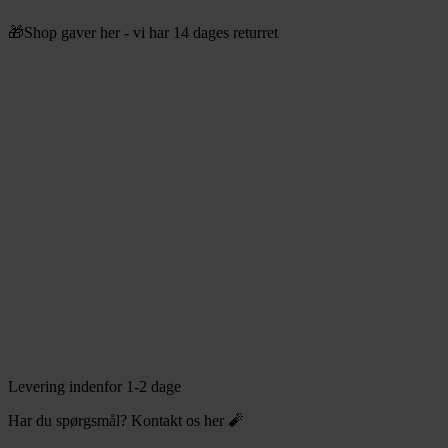
Videre
🎁Shop gaver her - vi har 14 dages returret
til
indhold
Levering indenfor 1-2 dage
Har du spørgsmål? Kontakt os her 🧨