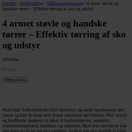
Forside
/
Spillerudstyr
/
Målmandshandsker
/ 4 armet støvle og
handske tørrer – Effektiv tørring af sko og udstyr
4 armet støvle og handske
tørrer – Effektiv tørring af sko
og udstyr
349,00
kr.
På lager
4
Tilføj til kurv
armet
støvle
og
handske
tørrer
Hold dine fodboldstøvler eller handsker og andet sportsudstyr tørt,
-
varmt og klar til brug med denne elektriske støvletørrer. Den smarte
Effektiv
og kraftfulde skotørrer er ideel til fodboldstøvler, sneakers,
tørring
målmandshandsker, handsker og strømper. Med seks tørrearme kan
af
den tørre op til tre par sko samtidig, hvilket gør den perfekt til både