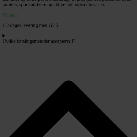
sko
familier, sportsudøvere og aktive udendørsentusiaster.
og
udstyr
På lager
antal
1-2 dages levering med GLS
Hvilke betalingsmetoder accepterer I?