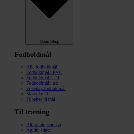
Open Shop
Fodboldmål
Alle fodboldmål
Fodboldmål i PVC
Fodboldmål i stål
Fodboldmål i træ
Freeplay fodboldmål
Sjov til mål
Tilbehør til mål
Til træning
Alt træningsudstyr
Agility stiger