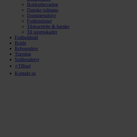
Boldopbevaring
Danske roligans
Dommerudstyr
Fodtennisnet
Tilskuertelte & bænke
Til sportsskader
Fodboldmål
Bolde
Rebounders
Træning
Spillerudstyr
⭐Tilbud
Kontakt os