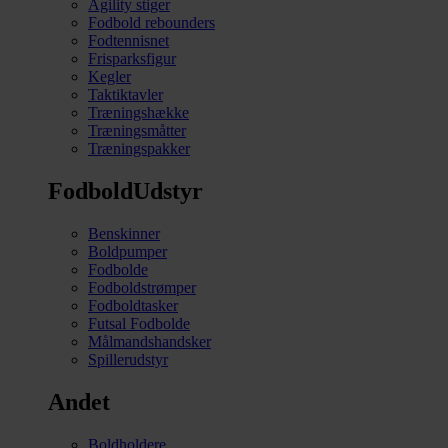
Agility stiger
Fodbold rebounders
Fodtennisnet
Frisparksfigur
Kegler
Taktiktavler
Træningshække
Træningsmåtter
Træningspakker
FodboldUdstyr
Benskinner
Boldpumper
Fodbolde
Fodboldstrømper
Fodboldtasker
Futsal Fodbolde
Målmandshandsker
Spillerudstyr
Andet
Boldholdere