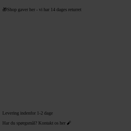
Videre
🎁Shop gaver her - vi har 14 dages returret
til
indhold
Levering indenfor 1-2 dage
Har du spørgsmål? Kontakt os her 🧨