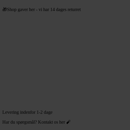
Videre
🎁Shop gaver her - vi har 14 dages returret
til
indhold
Levering indenfor 1-2 dage
Har du spørgsmål? Kontakt os her 🧨