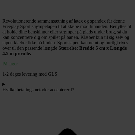
Champion
Strømpetape
-
Revolutionerende sammensætning af latex og spandex får denne
Freeplay
Freeplay Sport strømpetapen til at klæbe mod hinanden. Benyttes til
Sport
at holde dine benskinner eller strømper på plads under brug, så du
antal
kan koncentrere dig om spillet på banen. Klæber kun til sig selv og
tapen klæber ikke på huden. Sportstapen kan nemt og hurtigt rives
over til den passende længde
Størrelse: Bredde 5 cm x Længde
4.5 m pr.rulle.
På lager
1-2 dages levering med GLS
Hvilke betalingsmetoder accepterer I?