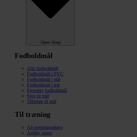
Open Shop
Fodboldmål
Alle fodboldmål
Fodboldmål i PVC
Fodboldmål i stål
Fodboldmål i træ
Freeplay fodboldmål
Sjov til mål
Tilbehør til mål
Til træning
Alt træningsudstyr
Agility stiger