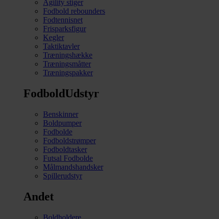
Agility stiger
Fodbold rebounders
Fodtennisnet
Frisparksfigur
Kegler
Taktiktavler
Træningshække
Træningsmåtter
Træningspakker
FodboldUdstyr
Benskinner
Boldpumper
Fodbolde
Fodboldstrømper
Fodboldtasker
Futsal Fodbolde
Målmandshandsker
Spillerudstyr
Andet
Boldholdere