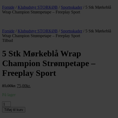
Forside
/
Klubudstyr STORKØB
/
Sportsskader
/ 5 Stk Mørkeblå
Wrap Champion Strømpetape – Freeplay Sport
Forside
/
Klubudstyr STORKØB
/
Sportsskader
/ 5 Stk Mørkeblå
Wrap Champion Strømpetape – Freeplay Sport
Tilbud
5 Stk Mørkeblå Wrap
Champion Strømpetape –
Freeplay Sport
Den
Den
85,00
kr.
75,00
kr.
oprindelige
aktuelle
På lager
pris
pris
var:
er:
5
85,00kr..
75,00kr..
Stk
Tilføj til kurv
Mørkeblå
Wrap