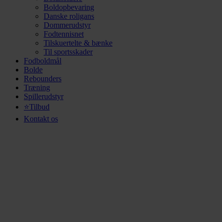
Boldopbevaring
Danske roligans
Dommerudstyr
Fodtennisnet
Tilskuertelte & bænke
Til sportsskader
Fodboldmål
Bolde
Rebounders
Træning
Spillerudstyr
⭐Tilbud
Kontakt os