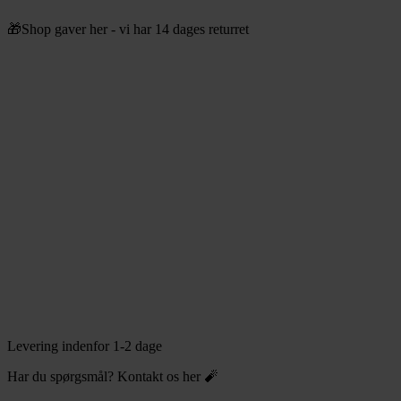
Videre
🎁Shop gaver her - vi har 14 dages returret
til
indhold
Levering indenfor 1-2 dage
Har du spørgsmål? Kontakt os her 🧨