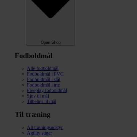
Open Shop
Fodboldmål
Alle fodboldmål
Fodboldmål i PVC
Fodboldmål i stål
Fodboldmål i træ
Freeplay fodboldmål
Sjov til mål
Tilbehør til mål
Til træning
Alt træningsudstyr
Agility stiger