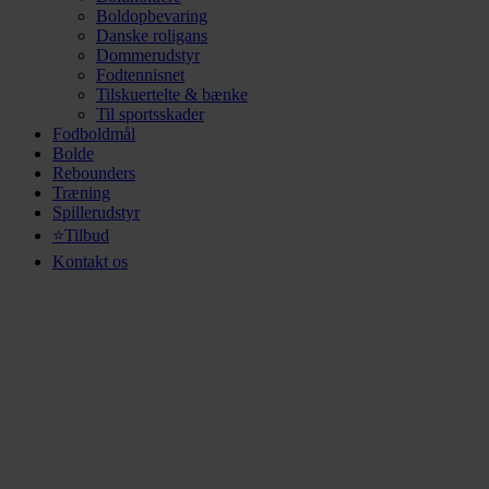
Boldopbevaring
Danske roligans
Dommerudstyr
Fodtennisnet
Tilskuertelte & bænke
Til sportsskader
Fodboldmål
Bolde
Rebounders
Træning
Spillerudstyr
⭐Tilbud
Kontakt os