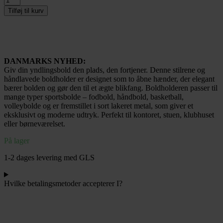
UNIK
Tilføj til kurv
MONO
i
Stål
antal
DANMARKS NYHED:
Giv din yndlingsbold den plads, den fortjener. Denne stilrene og
håndlavede boldholder er designet som to åbne hænder, der elegant
bærer bolden og gør den til et ægte blikfang. Boldholderen passer til
mange typer sportsbolde – fodbold, håndbold, basketball,
volleybolde og er fremstillet i sort lakeret metal, som giver et
eksklusivt og moderne udtryk. Perfekt til kontoret, stuen, klubhuset
eller børneværelset.
På lager
1-2 dages levering med GLS
Hvilke betalingsmetoder accepterer I?