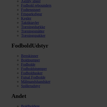
Agility stiger
Fodbold rebounders
Fodtennisnet
Frisparksfigur
Kegler
Taktiktavler
Træningshække
Træningsmåtter
Træningspakker
FodboldUdstyr
Benskinner
Boldpumper
Fodbolde
Fodboldstrømper
Fodboldtasker
Futsal Fodbolde
Målmandshandsker
Spillerudstyr
Andet
Boldholdere