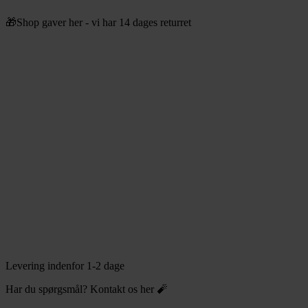
Videre
🎁Shop gaver her - vi har 14 dages returret
til
indhold
Levering indenfor 1-2 dage
Har du spørgsmål? Kontakt os her 🧨