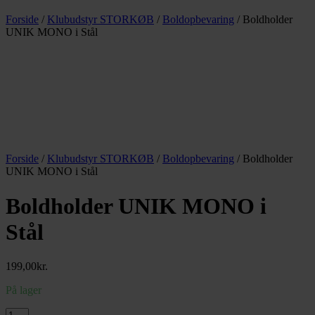
Forside
/
Klubudstyr STORKØB
/
Boldopbevaring
/ Boldholder
UNIK MONO i Stål
Forside
/
Klubudstyr STORKØB
/
Boldopbevaring
/ Boldholder
UNIK MONO i Stål
Boldholder UNIK MONO i
Stål
199,00
kr.
På lager
Boldholder