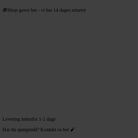
Videre
🎁Shop gaver her - vi har 14 dages returret
til
indhold
Levering indenfor 1-2 dage
Har du spørgsmål? Kontakt os her 🧨