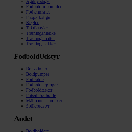
Agility stiger
Fodbold rebounders
Fodtennisnet
Frisparksfigur
Kegler
Taktiktavler
Træningshække
Træningsmåtter
Træningspakker
FodboldUdstyr
Benskinner
Boldpumper
Fodbolde
Fodboldstrømper
Fodboldtasker
Futsal Fodbolde
Målmandshandsker
Spillerudstyr
Andet
Boldholdere