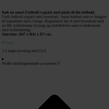
Boldnet
-
Køb en smart Fodbold rygsæk med plads til din fodbold.
Rød
Unik fodbold rygsæk med snoretræk. Smart boldnet som er fastgjort
antal
til rygsækken med 2 kroge.
Rygsækken har et stort hovedrum med
en lille lynlåslomme til pung og mobiltelefon samt et mellemrum
med lynlåslukning.
Størrelse: H47 x B41 x D7 cm.
På lager
1-2 dages levering med GLS
Hvilke betalingsmetoder accepterer I?