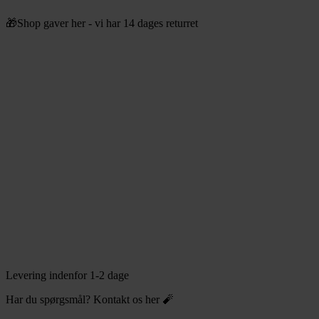
Videre
🎁Shop gaver her - vi har 14 dages returret
til
indhold
Levering indenfor 1-2 dage
Har du spørgsmål? Kontakt os her 🧨