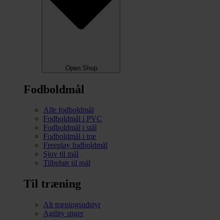
Open Shop
Fodboldmål
Alle fodboldmål
Fodboldmål i PVC
Fodboldmål i stål
Fodboldmål i træ
Freeplay fodboldmål
Sjov til mål
Tilbehør til mål
Til træning
Alt træningsudstyr
Agility stiger