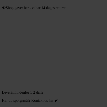
Videre
🎁Shop gaver her - vi har 14 dages returret
til
indhold
Levering indenfor 1-2 dage
Har du spørgsmål? Kontakt os her 🧨