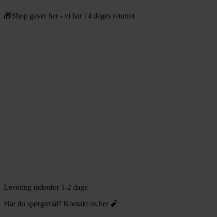
Videre
🎁Shop gaver her - vi har 14 dages returret
til
indhold
Levering indenfor 1-2 dage
Har du spørgsmål? Kontakt os her 🧨