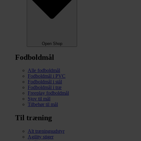
Open Shop
Fodboldmål
Alle fodboldmål
Fodboldmål i PVC
Fodboldmål i stål
Fodboldmål i træ
Freeplay fodboldmål
Sjov til mål
Tilbehør til mål
Til træning
Alt træningsudstyr
Agility stiger