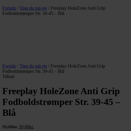
Forside
/
Ting du må eje
/ Freeplay HoleZone Anti Grip
Fodboldstrømper Str. 39-45 – Blå
Forside
/
Ting du må eje
/ Freeplay HoleZone Anti Grip
Fodboldstrømper Str. 39-45 – Blå
Tilbud
Freeplay HoleZone Anti Grip
Fodboldstrømper Str. 39-45 –
Blå
Den
Den
99,00
kr.
39,00
kr.