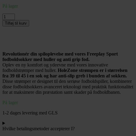
oprindelige
aktuelle
På lager
pris
pris
var:
er:
Freeplay
99,00kr..
39,00kr..
HoleZone
Tilføj til kurv
Anti
Grip
Fodboldstrømper
Str.
39-
Revolutionér din spiloplevelse med vores Freeplay Sport
45
fodboldsokker med huller og anti grip fod.
-
Oplev en ny komfort og ydeevne med vores innovative
Blå
fodboldstrømper med huller.
HoleZone strømpen er i størrelsen
antal
fra 39 til 45 i en sok og har anti-slip greb i bunden af sokken.
Disse strømper er designet til den seriøse fodboldspiller, kombinerer
disse fodboldsokkers avanceret teknologi med praktisk funktionalitet
for at maksimere din præstation samt skader på fodboldbanen.
På lager
1-2 dages levering med GLS
Hvilke betalingsmetoder accepterer I?