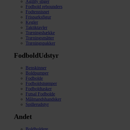
Agility stiger
Fodbold rebounders
Fodtennisnet
Frisparksfigur
Kegler
Taktiktavler
Træningshække
Træningsmåtter
Træningspakker
FodboldUdstyr
Benskinner
Boldpumper
Fodbolde
Fodboldstrømper
Fodboldtasker
Futsal Fodbolde
Målmandshandsker
Spillerudstyr
Andet
Boldholdere