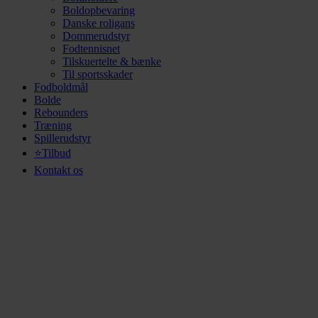
Boldopbevaring
Danske roligans
Dommerudstyr
Fodtennisnet
Tilskuertelte & bænke
Til sportsskader
Fodboldmål
Bolde
Rebounders
Træning
Spillerudstyr
⭐Tilbud
Kontakt os