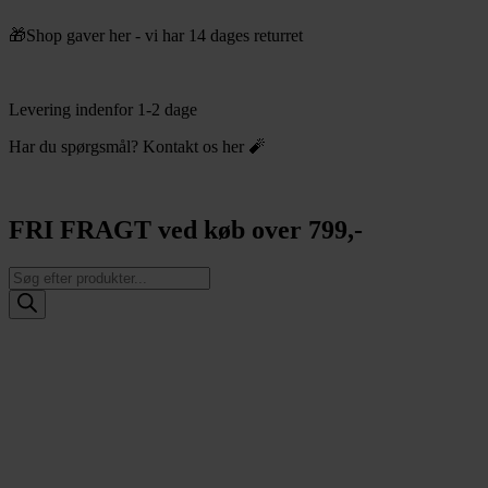
Videre
🎁Shop gaver her - vi har 14 dages returret
til
indhold
Levering indenfor 1-2 dage
Har du spørgsmål? Kontakt os her 🧨
FRI FRAGT ved køb over 799,-
Products
search