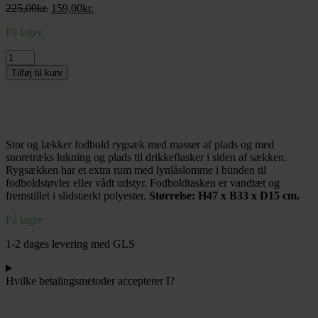
Den
Den
225,00
kr.
159,00
kr.
oprindelige
aktuelle
På lager
pris
pris
var:
er:
Freeplay
225,00kr..
159,00kr..
Sport
Tilføj til kurv
Classico
Fodbold
Rygsæk
–
Sort
Stor og lækker fodbold rygsæk med masser af plads og med
antal
snoretræks lukning og plads til drikkeflasker i siden af sækken.
Rygsækken har et extra rum med lynlåslomme i bunden til
fodboldstøvler eller vådt udstyr. Fodboldtasken er vandtæt og
fremstillet i slidstærkt polyester.
Størrelse: H47 x B33 x D15 cm.
På lager
1-2 dages levering med GLS
Hvilke betalingsmetoder accepterer I?