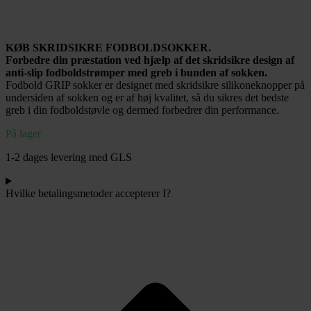
Onesize
str.39-
45
KØB SKRIDSIKRE FODBOLDSOKKER.
-
Forbedre din præstation ved hjælp af det skridsikre design af
Sort
anti-slip fodboldstrømper med greb i bunden af sokken.
antal
Fodbold GRIP sokker er designet med skridsikre silikoneknopper på
undersiden af sokken og er af høj kvalitet, så du sikres det bedste
greb i din fodboldstøvle og dermed forbedrer din performance.
På lager
1-2 dages levering med GLS
Hvilke betalingsmetoder accepterer I?