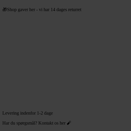
Videre
🎁Shop gaver her - vi har 14 dages returret
til
indhold
Levering indenfor 1-2 dage
Har du spørgsmål? Kontakt os her 🧨