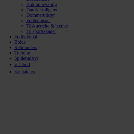
Boldopbevaring
Danske roligans
Dommerudstyr
Fodtennisnet
Tilskuertelte & bænke
Til sportsskader
Fodboldmål
Bolde
Rebounders
Træning
Spillerudstyr
⭐Tilbud
Kontakt os