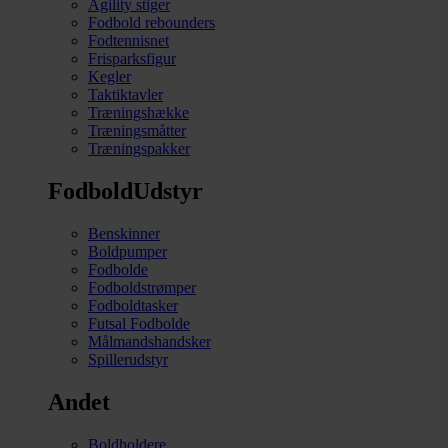
Agility stiger
Fodbold rebounders
Fodtennisnet
Frisparksfigur
Kegler
Taktiktavler
Træningshække
Træningsmåtter
Træningspakker
FodboldUdstyr
Benskinner
Boldpumper
Fodbolde
Fodboldstrømper
Fodboldtasker
Futsal Fodbolde
Målmandshandsker
Spillerudstyr
Andet
Boldholdere