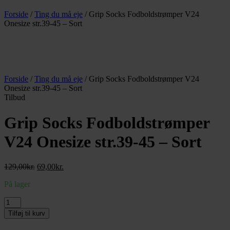
Forside
/
Ting du må eje
/ Grip Socks Fodboldstrømper V24
Onesize str.39-45 – Sort
Forside
/
Ting du må eje
/ Grip Socks Fodboldstrømper V24
Onesize str.39-45 – Sort
Tilbud
Grip Socks Fodboldstrømper
V24 Onesize str.39-45 – Sort
Den
Den
129,00
kr.
69,00
kr.
oprindelige
aktuelle
På lager
pris
pris
var:
er:
Grip
129,00kr..
69,00kr..
Socks
Tilføj til kurv
Fodboldstrømper
V24