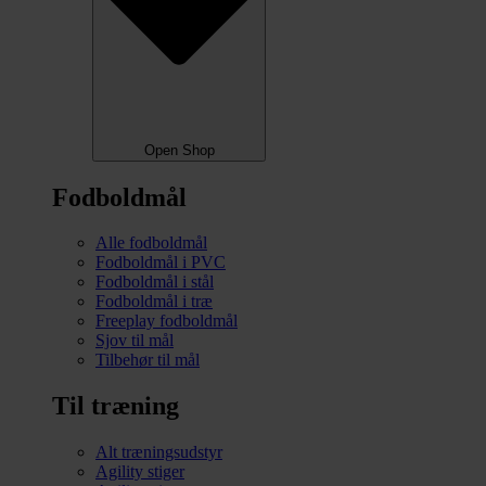
Open Shop
Fodboldmål
Alle fodboldmål
Fodboldmål i PVC
Fodboldmål i stål
Fodboldmål i træ
Freeplay fodboldmål
Sjov til mål
Tilbehør til mål
Til træning
Alt træningsudstyr
Agility stiger