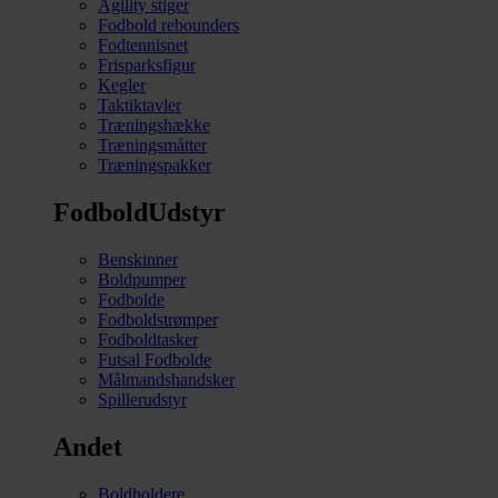
Agility stiger
Fodbold rebounders
Fodtennisnet
Frisparksfigur
Kegler
Taktiktavler
Træningshække
Træningsmåtter
Træningspakker
FodboldUdstyr
Benskinner
Boldpumper
Fodbolde
Fodboldstrømper
Fodboldtasker
Futsal Fodbolde
Målmandshandsker
Spillerudstyr
Andet
Boldholdere