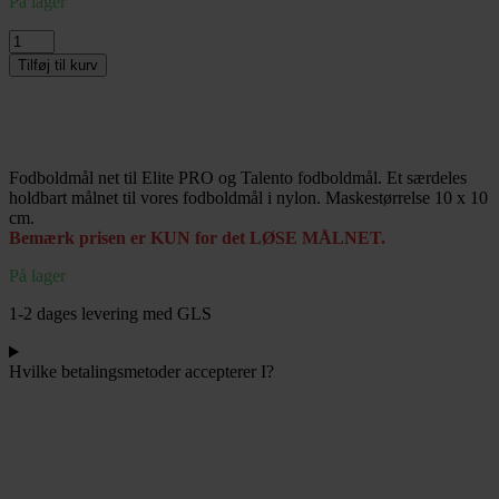
På lager
Løst
målnet
Tilføj til kurv
til
Fodboldmål
Freeplay
Elite
Pro
Fodboldmål net til Elite PRO og Talento fodboldmål. Et særdeles
str.
holdbart målnet til vores fodboldmål i nylon. Maskestørrelse 10 x 10
200
cm.
x
Bemærk prisen er KUN for det LØSE MÅLNET.
120
cm
På lager
–
Sort
1-2 dages levering med GLS
antal
Hvilke betalingsmetoder accepterer I?