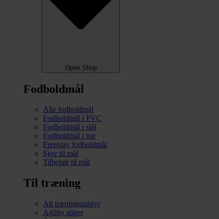
Open Shop
Fodboldmål
Alle fodboldmål
Fodboldmål i PVC
Fodboldmål i stål
Fodboldmål i træ
Freeplay fodboldmål
Sjov til mål
Tilbehør til mål
Til træning
Alt træningsudstyr
Agility stiger