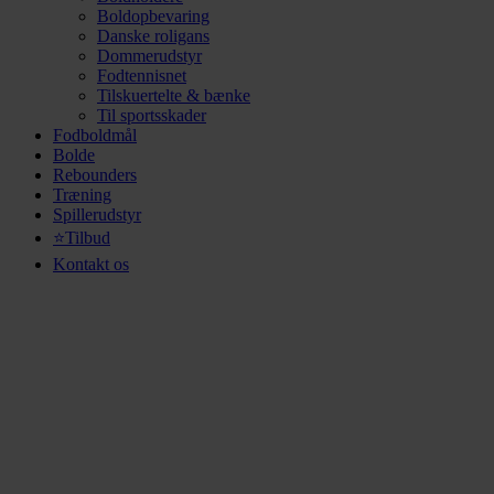
Boldopbevaring
Danske roligans
Dommerudstyr
Fodtennisnet
Tilskuertelte & bænke
Til sportsskader
Fodboldmål
Bolde
Rebounders
Træning
Spillerudstyr
⭐Tilbud
Kontakt os