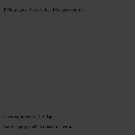
Videre
🎁Shop gaver her - vi har 14 dages returret
til
indhold
Levering indenfor 1-2 dage
Har du spørgsmål? Kontakt os her 🧨