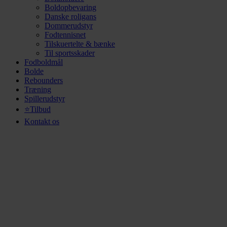
Boldopbevaring
Danske roligans
Dommerudstyr
Fodtennisnet
Tilskuertelte & bænke
Til sportsskader
Fodboldmål
Bolde
Rebounders
Træning
Spillerudstyr
⭐Tilbud
Kontakt os