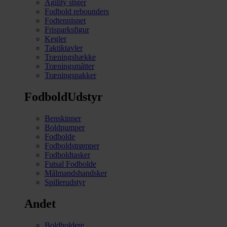
Agility stiger
Fodbold rebounders
Fodtennisnet
Frisparksfigur
Kegler
Taktiktavler
Træningshække
Træningsmåtter
Træningspakker
FodboldUdstyr
Benskinner
Boldpumper
Fodbolde
Fodboldstrømper
Fodboldtasker
Futsal Fodbolde
Målmandshandsker
Spillerudstyr
Andet
Boldholdere