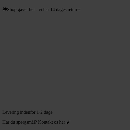
Videre
🎁Shop gaver her - vi har 14 dages returret
til
indhold
Levering indenfor 1-2 dage
Har du spørgsmål? Kontakt os her 🧨