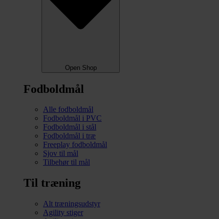
Open Shop
Fodboldmål
Alle fodboldmål
Fodboldmål i PVC
Fodboldmål i stål
Fodboldmål i træ
Freeplay fodboldmål
Sjov til mål
Tilbehør til mål
Til træning
Alt træningsudstyr
Agility stiger