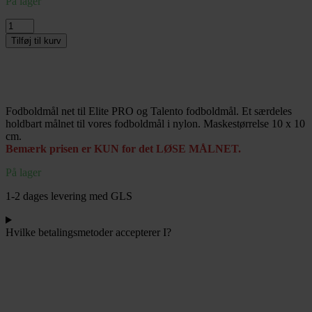
På lager
Løst
målnet
Tilføj til kurv
til
Fodboldmål
Freeplay
Elite
Pro
Fodboldmål net til Elite PRO og Talento fodboldmål. Et særdeles
str.
holdbart målnet til vores fodboldmål i nylon. Maskestørrelse 10 x 10
300
cm.
x
Bemærk prisen er KUN for det LØSE MÅLNET.
200
cm
På lager
–
Sort
1-2 dages levering med GLS
antal
Hvilke betalingsmetoder accepterer I?