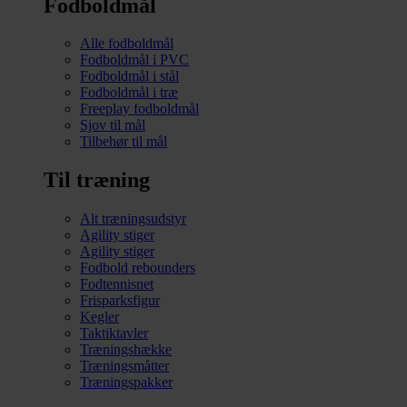
Fodboldmål
Alle fodboldmål
Fodboldmål i PVC
Fodboldmål i stål
Fodboldmål i træ
Freeplay fodboldmål
Sjov til mål
Tilbehør til mål
Til træning
Alt træningsudstyr
Agility stiger
Agility stiger
Fodbold rebounders
Fodtennisnet
Frisparksfigur
Kegler
Taktiktavler
Træningshække
Træningsmåtter
Træningspakker