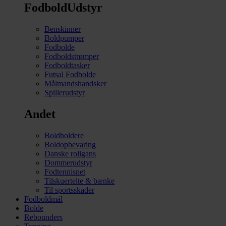
FodboldUdstyr
Benskinner
Boldpumper
Fodbolde
Fodboldstrømper
Fodboldtasker
Futsal Fodbolde
Målmandshandsker
Spillerudstyr
Andet
Boldholdere
Boldopbevaring
Danske roligans
Dommerudstyr
Fodtennisnet
Tilskuertelte & bænke
Til sportsskader
Fodboldmål
Bolde
Rebounders