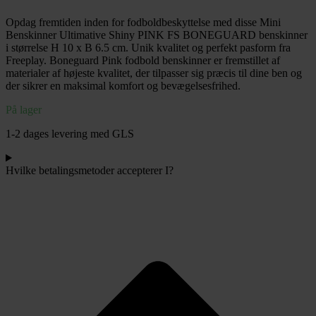
10
Opdag fremtiden inden for fodboldbeskyttelse med disse Mini
x
Benskinner Ultimative Shiny PINK FS BONEGUARD benskinner
6.5
i størrelse H 10 x B 6.5 cm.
Unik kvalitet og perfekt pasform fra
cm
Freeplay.
Boneguard Pink fodbold benskinner er fremstillet af
antal
materialer af højeste kvalitet, der tilpasser sig præcis til dine ben og
der sikrer en maksimal komfort og bevægelsesfrihed.
På lager
1-2 dages levering med GLS
Hvilke betalingsmetoder accepterer I?