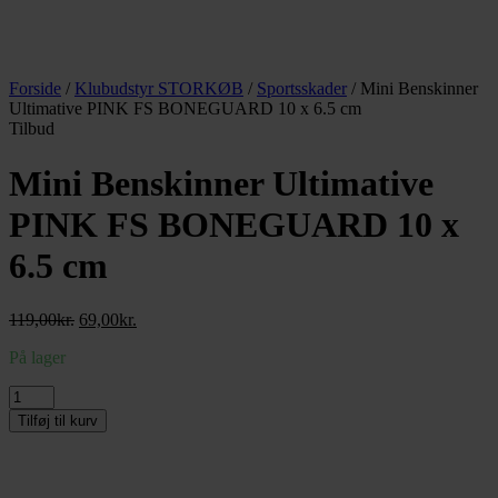
Forside
/
Klubudstyr STORKØB
/
Sportsskader
/ Mini Benskinner
Ultimative PINK FS BONEGUARD 10 x 6.5 cm
Tilbud
Mini Benskinner Ultimative
PINK FS BONEGUARD 10 x
6.5 cm
Den
Den
119,00
kr.
69,00
kr.
oprindelige
aktuelle
På lager
pris
pris
var:
er:
Mini
119,00kr..
69,00kr..
Benskinner
Tilføj til kurv
Ultimative
PINK
FS
BONEGUARD