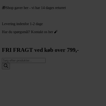
Videre
🎁Shop gaver her - vi har 14 dages returret
til
indhold
Levering indenfor 1-2 dage
Har du spørgsmål? Kontakt os her 🧨
FRI FRAGT ved køb over 799,-
Products
search