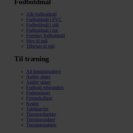
Fodboldmål
Alle fodboldmål
Fodboldmål i PVC
Fodboldmål i stål
Fodboldmål i træ
Freeplay fodboldmål
Sjov til mål
Tilbehør til mål
Til træning
Alt træningsudstyr
Agility stiger
Agility stiger
Fodbold rebounders
Fodtennisnet
Frisparksfigur
Kegler
Taktiktavler
Træningshække
Træningsmåtter
Træningspakker