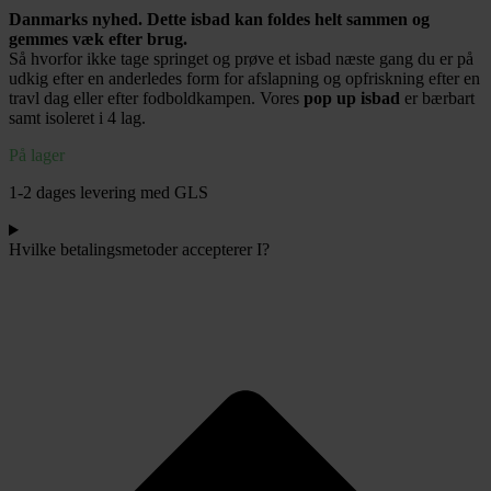
cm
Danmarks nyhed. Dette isbad kan foldes helt sammen og
antal
gemmes væk efter brug.
Så hvorfor ikke tage springet og prøve et isbad næste gang du er på
udkig efter en anderledes form for afslapning og opfriskning efter en
travl dag eller efter fodboldkampen. Vores
pop up isbad
er bærbart
samt isoleret i 4 lag.
På lager
1-2 dages levering med GLS
Hvilke betalingsmetoder accepterer I?