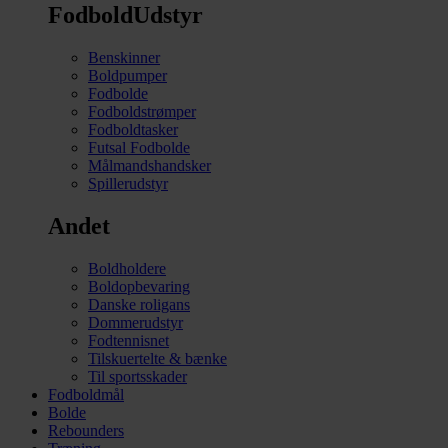
FodboldUdstyr
Benskinner
Boldpumper
Fodbolde
Fodboldstrømper
Fodboldtasker
Futsal Fodbolde
Målmandshandsker
Spillerudstyr
Andet
Boldholdere
Boldopbevaring
Danske roligans
Dommerudstyr
Fodtennisnet
Tilskuertelte & bænke
Til sportsskader
Fodboldmål
Bolde
Rebounders