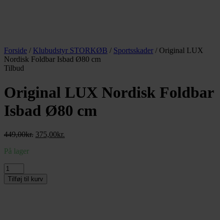
Forside
/
Klubudstyr STORKØB
/
Sportsskader
/ Original LUX
Nordisk Foldbar Isbad Ø80 cm
Tilbud
Original LUX Nordisk Foldbar
Isbad Ø80 cm
Den
Den
449,00
kr.
375,00
kr.
oprindelige
aktuelle
På lager
pris
pris
var:
er:
Original
449,00kr..
375,00kr..
LUX
Tilføj til kurv
Nordisk
Foldbar
Isbad
Ø80