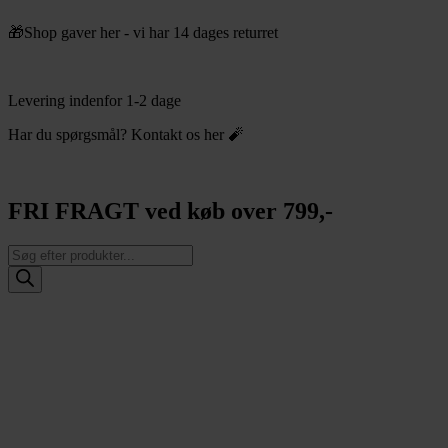
Videre
🎁Shop gaver her - vi har 14 dages returret
til
indhold
Levering indenfor 1-2 dage
Har du spørgsmål? Kontakt os her 🧨
FRI FRAGT ved køb over 799,-
Products
search