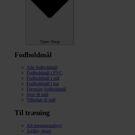
Open Shop
Fodboldmål
Alle fodboldmål
Fodboldmål i PVC
Fodboldmål i stål
Fodboldmål i træ
Freeplay fodboldmål
Sjov til mål
Tilbehør til mål
Til træning
Alt træningsudstyr
Agility stiger