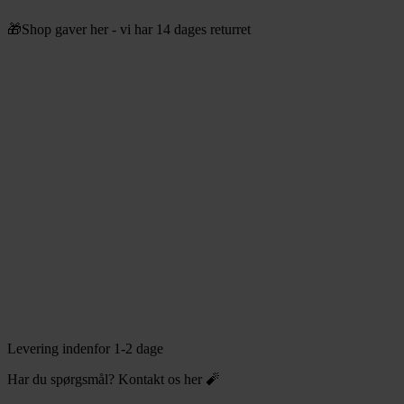
Videre
🎁Shop gaver her - vi har 14 dages returret
til
indhold
Levering indenfor 1-2 dage
Har du spørgsmål? Kontakt os her 🧨