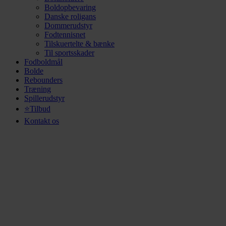
Boldopbevaring
Danske roligans
Dommerudstyr
Fodtennisnet
Tilskuertelte & bænke
Til sportsskader
Fodboldmål
Bolde
Rebounders
Træning
Spillerudstyr
⭐Tilbud
Kontakt os