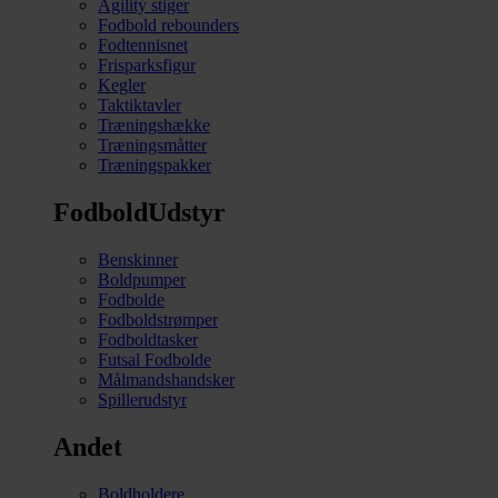
Agility stiger
Fodbold rebounders
Fodtennisnet
Frisparksfigur
Kegler
Taktiktavler
Træningshække
Træningsmåtter
Træningspakker
FodboldUdstyr
Benskinner
Boldpumper
Fodbolde
Fodboldstrømper
Fodboldtasker
Futsal Fodbolde
Målmandshandsker
Spillerudstyr
Andet
Boldholdere