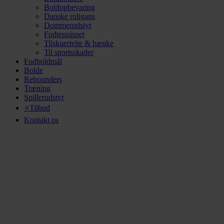
Boldopbevaring
Danske roligans
Dommerudstyr
Fodtennisnet
Tilskuertelte & bænke
Til sportsskader
Fodboldmål
Bolde
Rebounders
Træning
Spillerudstyr
⭐Tilbud
Kontakt os