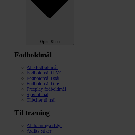
Open Shop
Fodboldmål
Alle fodboldmål
Fodboldmål i PVC
Fodboldmål i stål
Fodboldmål i træ
Freeplay fodboldmål
Sjov til mål
Tilbehør til mål
Til træning
Alt træningsudstyr
Agility stiger