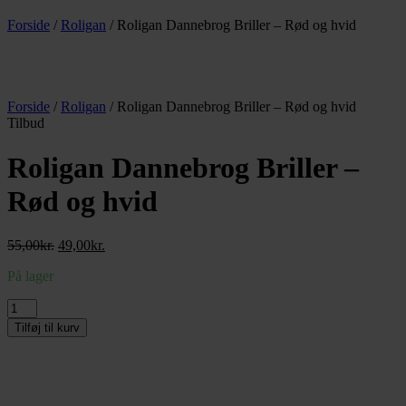
Forside
/
Roligan
/ Roligan Dannebrog Briller – Rød og hvid
Forside
/
Roligan
/ Roligan Dannebrog Briller – Rød og hvid
Tilbud
Roligan Dannebrog Briller –
Rød og hvid
Den
Den
55,00
kr.
49,00
kr.
oprindelige
aktuelle
På lager
pris
pris
var:
er:
Roligan
55,00kr..
49,00kr..
Dannebrog
Tilføj til kurv
Briller
-
Rød
og
hvid