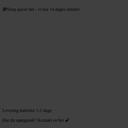
Videre
🎁Shop gaver her - vi har 14 dages returret
til
indhold
Levering indenfor 1-2 dage
Har du spørgsmål? Kontakt os her 🧨