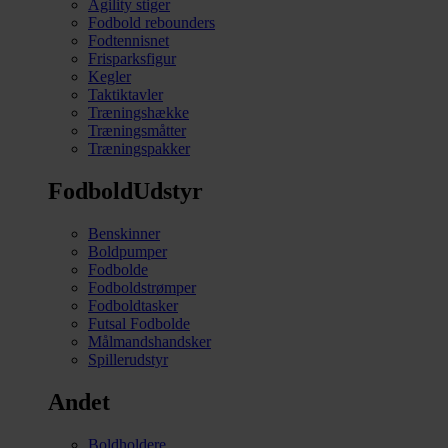
Agility stiger
Fodbold rebounders
Fodtennisnet
Frisparksfigur
Kegler
Taktiktavler
Træningshække
Træningsmåtter
Træningspakker
FodboldUdstyr
Benskinner
Boldpumper
Fodbolde
Fodboldstrømper
Fodboldtasker
Futsal Fodbolde
Målmandshandsker
Spillerudstyr
Andet
Boldholdere