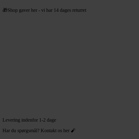
Videre
🎁Shop gaver her - vi har 14 dages returret
til
indhold
Levering indenfor 1-2 dage
Har du spørgsmål? Kontakt os her 🧨