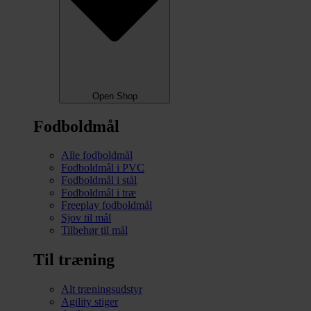
Open Shop
Fodboldmål
Alle fodboldmål
Fodboldmål i PVC
Fodboldmål i stål
Fodboldmål i træ
Freeplay fodboldmål
Sjov til mål
Tilbehør til mål
Til træning
Alt træningsudstyr
Agility stiger