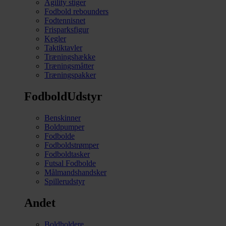
Agility stiger
Fodbold rebounders
Fodtennisnet
Frisparksfigur
Kegler
Taktiktavler
Træningshække
Træningsmåtter
Træningspakker
FodboldUdstyr
Benskinner
Boldpumper
Fodbolde
Fodboldstrømper
Fodboldtasker
Futsal Fodbolde
Målmandshandsker
Spillerudstyr
Andet
Boldholdere