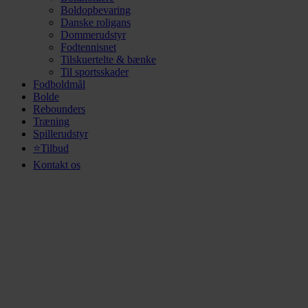
Boldopbevaring
Danske roligans
Dommerudstyr
Fodtennisnet
Tilskuertelte & bænke
Til sportsskader
Fodboldmål
Bolde
Rebounders
Træning
Spillerudstyr
⭐Tilbud
Kontakt os