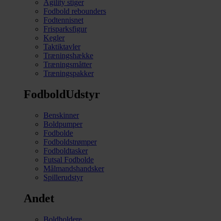
Agility stiger
Fodbold rebounders
Fodtennisnet
Frisparksfigur
Kegler
Taktiktavler
Træningshække
Træningsmåtter
Træningspakker
FodboldUdstyr
Benskinner
Boldpumper
Fodbolde
Fodboldstrømper
Fodboldtasker
Futsal Fodbolde
Målmandshandsker
Spillerudstyr
Andet
Boldholdere