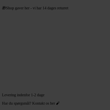
Videre
🎁Shop gaver her - vi har 14 dages returret
til
indhold
Levering indenfor 1-2 dage
Har du spørgsmål? Kontakt os her 🧨