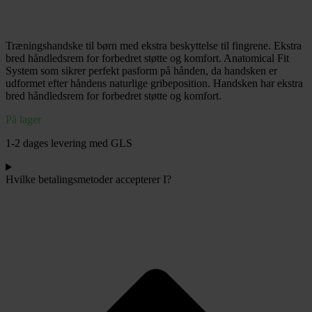
PROTECTION
V24
Målmandshandske
Træningshandske til børn med ekstra beskyttelse til fingrene. Ekstra
str.7
bred håndledsrem for forbedret støtte og komfort. Anatomical Fit
antal
System som sikrer perfekt pasform på hånden, da handsken er
udformet efter håndens naturlige gribeposition. Handsken har ekstra
bred håndledsrem for forbedret støtte og komfort.
På lager
1-2 dages levering med GLS
Hvilke betalingsmetoder accepterer I?