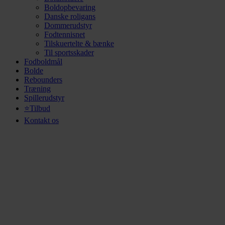
Boldopbevaring
Danske roligans
Dommerudstyr
Fodtennisnet
Tilskuertelte & bænke
Til sportsskader
Fodboldmål
Bolde
Rebounders
Træning
Spillerudstyr
⭐Tilbud
Kontakt os