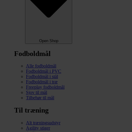
Open Shop
Fodboldmål
Alle fodboldmål
Fodboldmål i PVC
Fodboldmål i stål
Fodboldmål i træ
Freeplay fodboldmål
Sjov til mål
Tilbehør til mål
Til træning
Alt træningsudstyr
Agility stiger