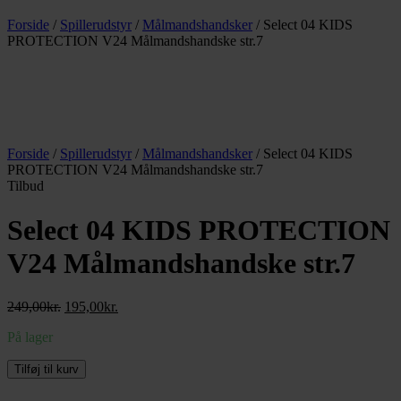
Forside
/
Spillerudstyr
/
Målmandshandsker
/ Select 04 KIDS
PROTECTION V24 Målmandshandske str.7
Forside
/
Spillerudstyr
/
Målmandshandsker
/ Select 04 KIDS
PROTECTION V24 Målmandshandske str.7
Tilbud
Select 04 KIDS PROTECTION
V24 Målmandshandske str.7
Den
Den
249,00
kr.
195,00
kr.
oprindelige
aktuelle
På lager
pris
pris
var:
er:
Select
Tilføj til kurv
249,00kr..
195,00kr..
04
KIDS